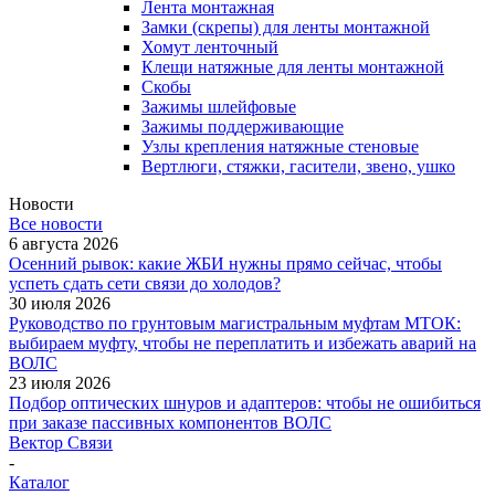
Лента монтажная
Замки (скрепы) для ленты монтажной
Хомут ленточный
Клещи натяжные для ленты монтажной
Скобы
Зажимы шлейфовые
Зажимы поддерживающие
Узлы крепления натяжные стеновые
Вертлюги, стяжки, гасители, звено, ушко
Новости
Все новости
6 августа 2026
Осенний рывок: какие ЖБИ нужны прямо сейчас, чтобы
успеть сдать сети связи до холодов?
30 июля 2026
Руководство по грунтовым магистральным муфтам МТОК:
выбираем муфту, чтобы не переплатить и избежать аварий на
ВОЛС
23 июля 2026
Подбор оптических шнуров и адаптеров: чтобы не ошибиться
при заказе пассивных компонентов ВОЛС
Вектор Связи
-
Каталог