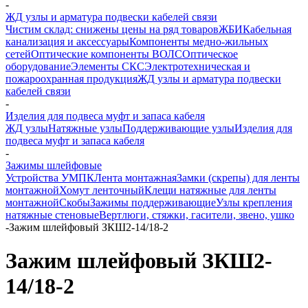
-
ЖД узлы и арматура подвески кабелей связи
Чистим склад: снижены цены на ряд товаров
ЖБИ
Кабельная
канализация и аксессуары
Компоненты медно-жильных
сетей
Оптические компоненты ВОЛС
Оптическое
оборудование
Элементы СКС
Электротехническая и
пожароохранная продукция
ЖД узлы и арматура подвески
кабелей связи
-
Изделия для подвеса муфт и запаса кабеля
ЖД узлы
Натяжные узлы
Поддерживающие узлы
Изделия для
подвеса муфт и запаса кабеля
-
Зажимы шлейфовые
Устройства УМПК
Лента монтажная
Замки (скрепы) для ленты
монтажной
Хомут ленточный
Клещи натяжные для ленты
монтажной
Скобы
Зажимы поддерживающие
Узлы крепления
натяжные стеновые
Вертлюги, стяжки, гасители, звено, ушко
-
Зажим шлейфовый ЗКШ2-14/18-2
Зажим шлейфовый ЗКШ2-
14/18-2