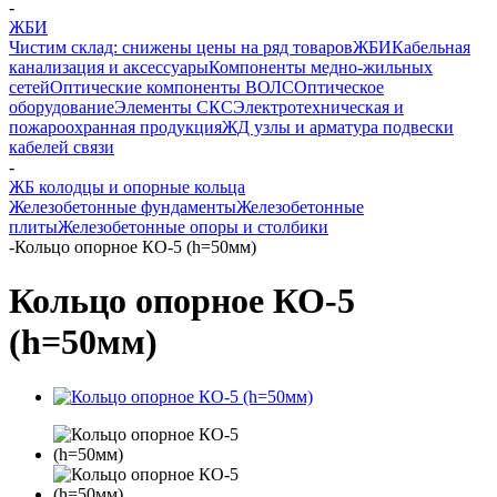
-
ЖБИ
Чистим склад: снижены цены на ряд товаров
ЖБИ
Кабельная
канализация и аксессуары
Компоненты медно-жильных
сетей
Оптические компоненты ВОЛС
Оптическое
оборудование
Элементы СКС
Электротехническая и
пожароохранная продукция
ЖД узлы и арматура подвески
кабелей связи
-
ЖБ колодцы и опорные кольца
Железобетонные фундаменты
Железобетонные
плиты
Железобетонные опоры и столбики
-
Кольцо опорное КО-5 (h=50мм)
Кольцо опорное КО-5
(h=50мм)