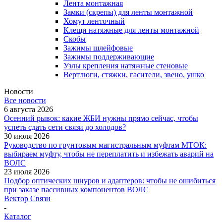
Лента монтажная
Замки (скрепы) для ленты монтажной
Хомут ленточный
Клещи натяжные для ленты монтажной
Скобы
Зажимы шлейфовые
Зажимы поддерживающие
Узлы крепления натяжные стеновые
Вертлюги, стяжки, гасители, звено, ушко
Новости
Все новости
6 августа 2026
Осенний рывок: какие ЖБИ нужны прямо сейчас, чтобы
успеть сдать сети связи до холодов?
30 июля 2026
Руководство по грунтовым магистральным муфтам МТОК:
выбираем муфту, чтобы не переплатить и избежать аварий на
ВОЛС
23 июля 2026
Подбор оптических шнуров и адаптеров: чтобы не ошибиться
при заказе пассивных компонентов ВОЛС
Вектор Связи
-
Каталог