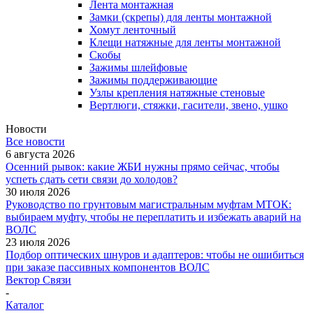
Лента монтажная
Замки (скрепы) для ленты монтажной
Хомут ленточный
Клещи натяжные для ленты монтажной
Скобы
Зажимы шлейфовые
Зажимы поддерживающие
Узлы крепления натяжные стеновые
Вертлюги, стяжки, гасители, звено, ушко
Новости
Все новости
6 августа 2026
Осенний рывок: какие ЖБИ нужны прямо сейчас, чтобы
успеть сдать сети связи до холодов?
30 июля 2026
Руководство по грунтовым магистральным муфтам МТОК:
выбираем муфту, чтобы не переплатить и избежать аварий на
ВОЛС
23 июля 2026
Подбор оптических шнуров и адаптеров: чтобы не ошибиться
при заказе пассивных компонентов ВОЛС
Вектор Связи
-
Каталог