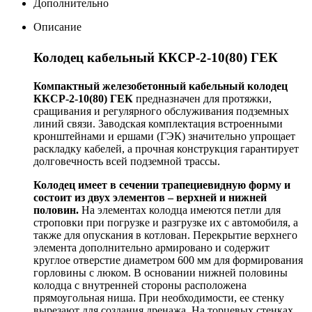
Дополнительно
Описание
Колодец кабельный ККСР-2-10(80) ГЕК
Компактный железобетонный кабельный колодец
ККСР-2-10(80) ГЕ
К
предназначен для протяжки,
сращивания и регулярного обслуживания подземных
линий связи. Заводская комплектация встроенными
кронштейнами и ершами (ГЭК) значительно упрощает
раскладку кабелей, а прочная конструкция гарантирует
долговечность всей подземной трассы.
Колодец имеет в сечении трапециевидную форму и
состоит из двух элементов – верхней и нижней
половин.
На элементах колодца имеются петли для
строповки при погрузке и разгрузке их с автомобиля, а
также для опускания в котлован. Перекрытие верхнего
элемента дополнительно армировано и содержит
круглое отверстие диаметром 600 мм для формирования
горловины с люком. В основании нижней половины
колодца с внутренней стороны расположена
прямоугольная ниша. При необходимости, ее стенку
вырезают для создания дренажа. На торцевых стенках