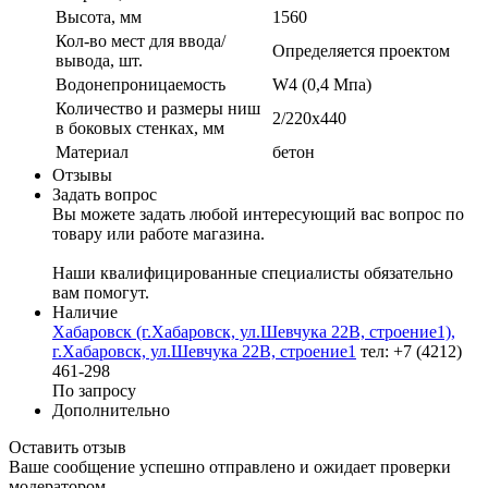
Высота, мм
1560
Кол-во мест для ввода/
Определяется проектом
вывода, шт.
Водонепроницаемость
W4 (0,4 Мпа)
Количество и размеры ниш
2/220х440
в боковых стенках, мм
Материал
бетон
Отзывы
Задать вопрос
Вы можете задать любой интересующий вас вопрос по
товару или работе магазина.
Наши квалифицированные специалисты обязательно
вам помогут.
Наличие
Хабаровск (г.Хабаровск, ул.Шевчука 22В, строение1),
г.Хабаровск, ул.Шевчука 22В, строение1
тел: +7 (4212)
461-298
По запросу
Дополнительно
Оставить отзыв
Ваше сообщение успешно отправлено и ожидает проверки
модератором