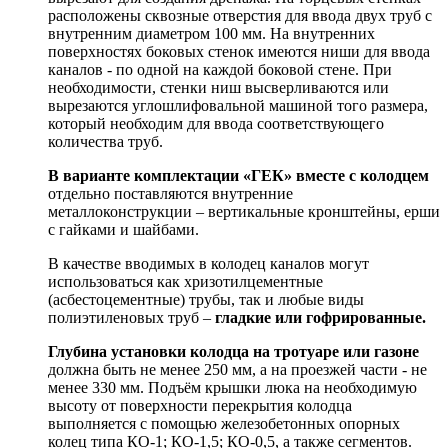
расположены сквозные отверстия для ввода двух труб с
внутренним диаметром 100 мм. На внутренних
поверхностях боковых стенок имеются ниши для ввода
каналов - по одной на каждой боковой стене. При
необходимости, стенки ниш высверливаются или
вырезаются углошлифовальной машиной того размера,
который необходим для ввода соответствующего
количества труб.
В варианте комплектации «ГЕК» вместе с колодцем
отдельно поставляются внутренние
металлоконструкции – вертикальные кронштейны, ерши
с гайками и шайбами.
В качестве вводимых в колодец каналов могут
использоваться как хризотилцементные
(асбестоцементные) трубы, так и любые виды
полиэтиленовых труб –
гладкие или гофрированные.
Глубина установки колодца на тротуаре или газоне
должна быть не менее 250 мм, а на проезжей части - не
менее 330 мм. Подъём крышки люка на необходимую
высоту от поверхности перекрытия колодца
выполняется с помощью железобетонных опорных
колец типа КО-1; КО-1,5; КО-0,5, а также сегментов.