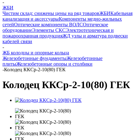
-
ЖБИ
Чистим склад: снижены цены на ряд товаров
ЖБИ
Кабельная
канализация и аксессуары
Компоненты медно-жильных
сетей
Оптические компоненты ВОЛС
Оптическое
оборудование
Элементы СКС
Электротехническая и
пожароохранная продукция
ЖД узлы и арматура подвески
кабелей связи
-
ЖБ колодцы и опорные кольца
Железобетонные фундаменты
Железобетонные
плиты
Железобетонные опоры и столбики
-
Колодец ККСр-2-10(80) ГЕК
Колодец ККСр-2-10(80) ГЕК