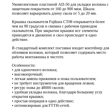
Укомплектован пластиной AD-50 для укладки волокна с
защитным покрытием от 160 до 900 мкм. Шкала
позволяет варьировать длину скола от 5 до 20 мм.
Крышка скалывателя Fujikura CT08 открывается более
чем на 90 градусов и связана с рабочим приводом
скалывателя. При закрытии крышки все элементы
приводятся в движение и скол происходит в одно
действие.
В стандартный комплект поставки входит контейнер для
обломков волокон, который позволяет содержать место
работы монтажника в чистоте.
Особенности:
• для одиночного волокна;
• высокопрочный;
• легкая замена прижимов и ножа пользователем;
• не требует инструментов для вращения лезвия;
• ресурс ножа до 48000 сколов;
• удобная укладка волокна, благодаря большому углу
открытия крышки;
• простая операция в одно действие;
• оптимизирован для FTTH-сетей.