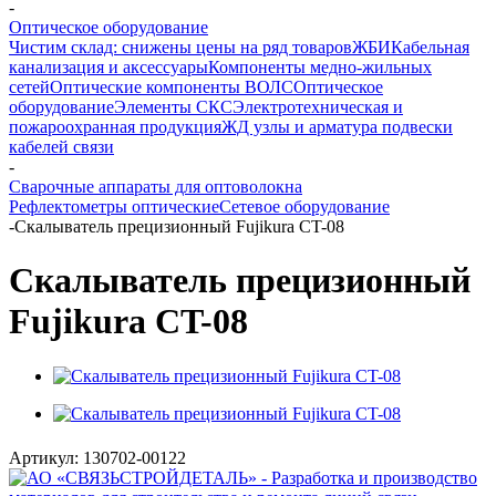
-
Оптическое оборудование
Чистим склад: снижены цены на ряд товаров
ЖБИ
Кабельная
канализация и аксессуары
Компоненты медно-жильных
сетей
Оптические компоненты ВОЛС
Оптическое
оборудование
Элементы СКС
Электротехническая и
пожароохранная продукция
ЖД узлы и арматура подвески
кабелей связи
-
Сварочные аппараты для оптоволокна
Рефлектометры оптические
Сетевое оборудование
-
Скалыватель прецизионный Fujikura CT-08
Скалыватель прецизионный
Fujikura CT-08
Артикул:
130702-00122