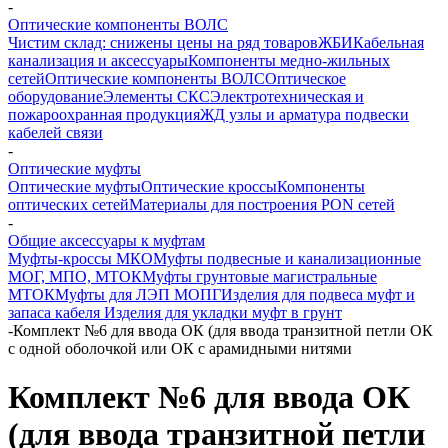
-
Оптические компоненты ВОЛС
Чистим склад: снижены цены на ряд товаров
ЖБИ
Кабельная
канализация и аксессуары
Компоненты медно-жильных
сетей
Оптические компоненты ВОЛС
Оптическое
оборудование
Элементы СКС
Электротехническая и
пожароохранная продукция
ЖД узлы и арматура подвески
кабелей связи
-
Оптические муфты
Оптические муфты
Оптические кроссы
Компоненты
оптических сетей
Материалы для построения PON сетей
-
Общие аксессуары к муфтам
Муфты-кроссы МКО
Муфты подвесные и канализационные
МОГ, МПО, МТОК
Муфты грунтовые магистральные
МТОК
Муфты для ЛЭП МОПГ
Изделия для подвеса муфт и
запаса кабеля
Изделия для укладки муфт в грунт
-
Комплект №6 для ввода ОК (для ввода транзитной петли ОК
с одной оболочкой или ОК с арамидными нитями
Комплект №6 для ввода ОК
(для ввода транзитной петли