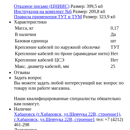
Отказное письмо (ЦНИИС)
Размер: 399,5 кб
Инструкция на комплект №6
Размер: 209,8 кб
Правила применения ТУТ и ТУМ
Размер: 323,9 кб
Характеристики
Масса, кг
0,17
В наличии
Да
Базовая единица
шт
Крепление кабелей по наружной оболочке
ТУТ
Крепление кабелей по броне (арамидные нити)
Нет
Крепление кабелей ЦСЭ
Нет
Макс. диаметр кабелей, мм
25
Отзывы
Задать вопрос
Вы можете задать любой интересующий вас вопрос по
товару или работе магазина.
Наши квалифицированные специалисты обязательно
вам помогут.
Наличие
Хабаровск (г.Хабаровск, ул.Шевчука 22В, строение1),
г.Хабаровск, ул.Шевчука 22В, строение1
тел: +7 (4212)
461-298
Достаточно