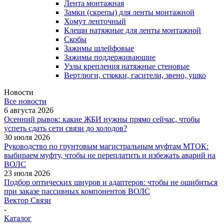
Лента монтажная
Замки (скрепы) для ленты монтажной
Хомут ленточный
Клещи натяжные для ленты монтажной
Скобы
Зажимы шлейфовые
Зажимы поддерживающие
Узлы крепления натяжные стеновые
Вертлюги, стяжки, гасители, звено, ушко
Новости
Все новости
6 августа 2026
Осенний рывок: какие ЖБИ нужны прямо сейчас, чтобы
успеть сдать сети связи до холодов?
30 июля 2026
Руководство по грунтовым магистральным муфтам МТОК:
выбираем муфту, чтобы не переплатить и избежать аварий на
ВОЛС
23 июля 2026
Подбор оптических шнуров и адаптеров: чтобы не ошибиться
при заказе пассивных компонентов ВОЛС
Вектор Связи
-
Каталог