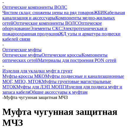
-
Оптические компоненты ВОЛС
Чистим склад: снижены цены на ряд товаров
ЖБИ
Кабельная
канализация и аксессуары
Компоненты медно-жильных
сетей
Оптические компоненты ВОЛС
Оптическое
оборудование
Элементы СКС
Электротехническая и
пожароохранная продукция
ЖД узлы и арматура подвески
кабелей связи
-
Оптические муфты
Оптические муфты
Оптические кроссы
Компоненты
оптических сетей
Материалы для построения PON сетей
-
Изделия для укладки муфт в грунт
Муфты-кроссы МКО
Муфты подвесные и канализационные
МОГ, МПО, МТОК
Муфты грунтовые магистральные
МТОК
Муфты для ЛЭП МОПГ
Изделия для подвеса муфт и
запаса кабеля
Общие аксессуары к муфтам
-
Муфта чугунная защитная МЧЗ
Муфта чугунная защитная
МЧЗ