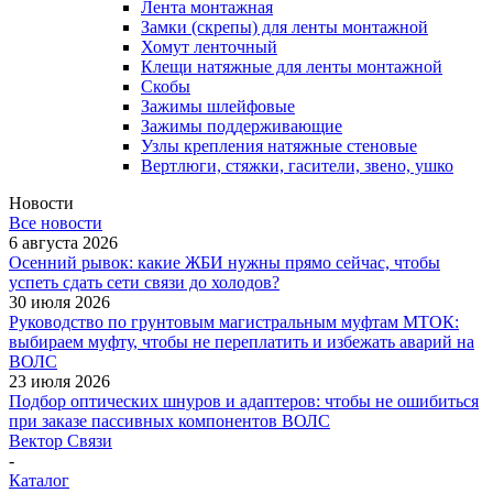
Лента монтажная
Замки (скрепы) для ленты монтажной
Хомут ленточный
Клещи натяжные для ленты монтажной
Скобы
Зажимы шлейфовые
Зажимы поддерживающие
Узлы крепления натяжные стеновые
Вертлюги, стяжки, гасители, звено, ушко
Новости
Все новости
6 августа 2026
Осенний рывок: какие ЖБИ нужны прямо сейчас, чтобы
успеть сдать сети связи до холодов?
30 июля 2026
Руководство по грунтовым магистральным муфтам МТОК:
выбираем муфту, чтобы не переплатить и избежать аварий на
ВОЛС
23 июля 2026
Подбор оптических шнуров и адаптеров: чтобы не ошибиться
при заказе пассивных компонентов ВОЛС
Вектор Связи
-
Каталог