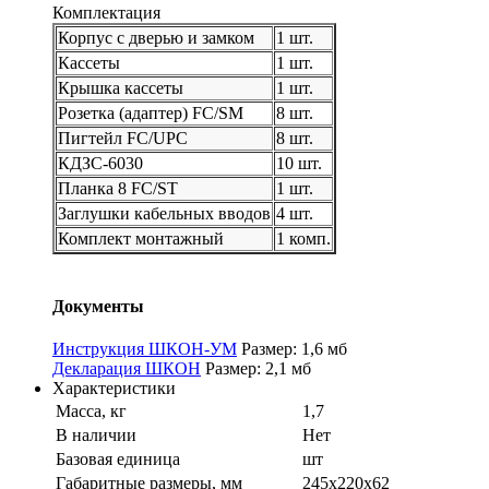
Комплектация
Корпус с дверью и замком
1 шт.
Кассеты
1 шт.
Крышка кассеты
1 шт.
Розетка (адаптер) FC/SM
8 шт.
Пигтейл FC/UPC
8 шт.
КДЗС-6030
10 шт.
Планка 8 FC/ST
1 шт.
Заглушки кабельных вводов
4 шт.
Комплект монтажный
1 комп.
Документы
Инструкция ШКОН-УМ
Размер: 1,6 мб
Декларация ШКОН
Размер: 2,1 мб
Характеристики
Масса, кг
1,7
В наличии
Нет
Базовая единица
шт
Габаритные размеры, мм
245х220х62