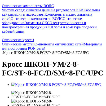
-
Оптические компоненты ВОЛС
Чистим склад: снижены цены на ряд товаров
ЖБИ
Кабельная
канализация и аксессуары
Компоненты медно-жильных
сетей
Оптические компоненты ВОЛС
Оптическое
оборудование
Элементы СКС
Электротехническая и
пожароохранная продукция
ЖД узлы и арматура подвески
кабелей связи
-
Оптические кроссы
Оптические муфты
Компоненты оптических сетей
Материалы
для построения PON сетей
-
Кросс ШКОН-УМ/2-8-FC/ST~8-FC/D/SM~8-FC/UPC
Кросс ШКОН-УМ/2-8-
FC/ST~8-FC/D/SM~8-FC/UPC