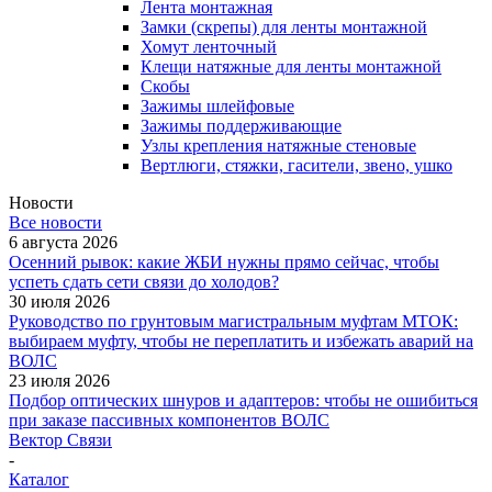
Лента монтажная
Замки (скрепы) для ленты монтажной
Хомут ленточный
Клещи натяжные для ленты монтажной
Скобы
Зажимы шлейфовые
Зажимы поддерживающие
Узлы крепления натяжные стеновые
Вертлюги, стяжки, гасители, звено, ушко
Новости
Все новости
6 августа 2026
Осенний рывок: какие ЖБИ нужны прямо сейчас, чтобы
успеть сдать сети связи до холодов?
30 июля 2026
Руководство по грунтовым магистральным муфтам МТОК:
выбираем муфту, чтобы не переплатить и избежать аварий на
ВОЛС
23 июля 2026
Подбор оптических шнуров и адаптеров: чтобы не ошибиться
при заказе пассивных компонентов ВОЛС
Вектор Связи
-
Каталог