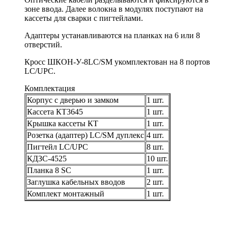
зоне ввода. Далее волокна в модулях поступают на
кассеты для сварки с пигтейлами.
Адаптеры устанавливаются на планках на 6 или 8
отверстий.
Кросс ШКОН-У-8LC/SM укомплектован на 8 портов
LC/UPC.
Комплектация
Корпус с дверью и замком
1 шт.
Кассета КТ3645
1 шт.
Крышка кассеты КТ
1 шт.
Розетка (адаптер) LC/SM дуплекс
4 шт.
Пигтейл LC/UPC
8 шт.
КДЗС-4525
10 шт.
Планка 8 SC
1 шт.
Заглушка кабельных вводов
2 шт.
Комплект монтажный
1 шт.