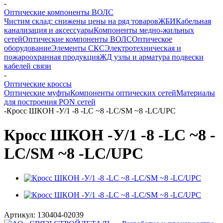
-
Оптические компоненты ВОЛС
Чистим склад: снижены цены на ряд товаров
ЖБИ
Кабельная
канализация и аксессуары
Компоненты медно-жильных
сетей
Оптические компоненты ВОЛС
Оптическое
оборудование
Элементы СКС
Электротехническая и
пожароохранная продукция
ЖД узлы и арматура подвески
кабелей связи
-
Оптические кроссы
Оптические муфты
Компоненты оптических сетей
Материалы
для построения PON сетей
-
Кросс ШКОН -У/1 -8 -LC ~8 -LC/SM ~8 -LC/UPC
Кросс ШКОН -У/1 -8 -LC ~8 -
LC/SM ~8 -LC/UPC
Артикул:
130404-02039