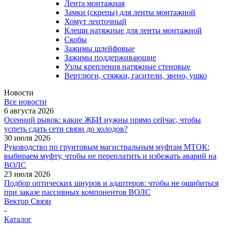
Лента монтажная
Замки (скрепы) для ленты монтажной
Хомут ленточный
Клещи натяжные для ленты монтажной
Скобы
Зажимы шлейфовые
Зажимы поддерживающие
Узлы крепления натяжные стеновые
Вертлюги, стяжки, гасители, звено, ушко
Новости
Все новости
6 августа 2026
Осенний рывок: какие ЖБИ нужны прямо сейчас, чтобы
успеть сдать сети связи до холодов?
30 июля 2026
Руководство по грунтовым магистральным муфтам МТОК:
выбираем муфту, чтобы не переплатить и избежать аварий на
ВОЛС
23 июля 2026
Подбор оптических шнуров и адаптеров: чтобы не ошибиться
при заказе пассивных компонентов ВОЛС
Вектор Связи
-
Каталог