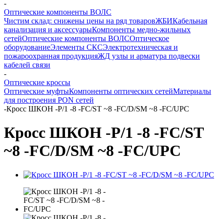
-
Оптические компоненты ВОЛС
Чистим склад: снижены цены на ряд товаров
ЖБИ
Кабельная
канализация и аксессуары
Компоненты медно-жильных
сетей
Оптические компоненты ВОЛС
Оптическое
оборудование
Элементы СКС
Электротехническая и
пожароохранная продукция
ЖД узлы и арматура подвески
кабелей связи
-
Оптические кроссы
Оптические муфты
Компоненты оптических сетей
Материалы
для построения PON сетей
-
Кросс ШКОН -Р/1 -8 -FC/ST ~8 -FC/D/SM ~8 -FC/UPC
Кросс ШКОН -Р/1 -8 -FC/ST
~8 -FC/D/SM ~8 -FC/UPC