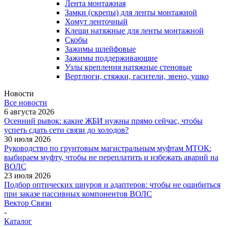
Лента монтажная
Замки (скрепы) для ленты монтажной
Хомут ленточный
Клещи натяжные для ленты монтажной
Скобы
Зажимы шлейфовые
Зажимы поддерживающие
Узлы крепления натяжные стеновые
Вертлюги, стяжки, гасители, звено, ушко
Новости
Все новости
6 августа 2026
Осенний рывок: какие ЖБИ нужны прямо сейчас, чтобы
успеть сдать сети связи до холодов?
30 июля 2026
Руководство по грунтовым магистральным муфтам МТОК:
выбираем муфту, чтобы не переплатить и избежать аварий на
ВОЛС
23 июля 2026
Подбор оптических шнуров и адаптеров: чтобы не ошибиться
при заказе пассивных компонентов ВОЛС
Вектор Связи
-
Каталог