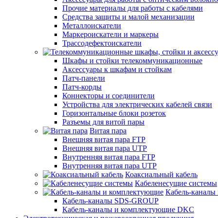
Прочие материалы для работы с кабелями
Средства защиты и малой механизации
Металлоискатели
Маркероискатели и маркеры
Трассодефектоискатели
Шкафы и стойки телекоммуникационные
Аксессуары к шкафам и стойкам
Патч-панели
Патч-корды
Коннекторы и соединители
Устройства для электрических кабелей связи
Горизонтальные блоки розеток
Разъемы для витой пары
Витая пара
Внешняя витая пара FTP
Внешняя витая пара UTP
Внутренняя витая пара FTP
Внутренняя витая пара UTP
Коаксиальный кабель
Кабеленесущие системы
Кабель-каналы
Кабель-каналы SDS-GROUP
Кабель-каналы и комплектующие DKC