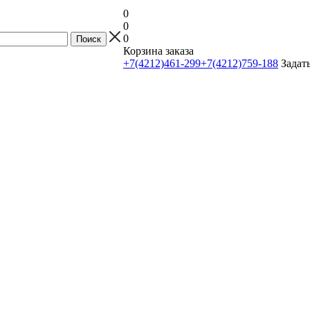
0
0
0
Корзина заказа
+7(4212)461-299
+7(4212)759-188
Задат