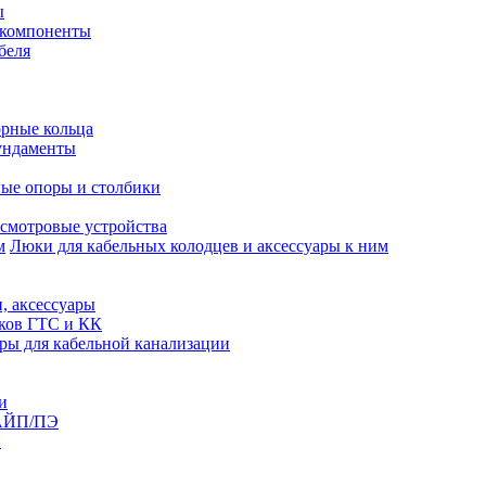
ы
 компоненты
беля
рные кольца
ундаменты
ые опоры и столбики
смотровые устройства
Люки для кабельных колодцев и аксессуары к ним
, аксессуары
юков ГТС и КК
ры для кабельной канализации
и
АЙП/ПЭ
п