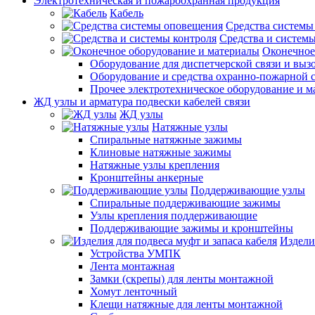
Электротехническая и пожароохранная продукция
Кабель
Средства системы
Средства и системы
Оконечное
Оборудование для диспетчерской связи и выз
Оборудование и средства охранно-пожарной 
Прочее электротехническое оборудование и 
ЖД узлы и арматура подвески кабелей связи
ЖД узлы
Натяжные узлы
Спиральные натяжные зажимы
Клиновые натяжные зажимы
Натяжные узлы крепления
Кронштейны анкерные
Поддерживающие узлы
Спиральные поддерживающие зажимы
Узлы крепления поддерживающие
Поддерживающие зажимы и кронштейны
Издели
Устройства УМПК
Лента монтажная
Замки (скрепы) для ленты монтажной
Хомут ленточный
Клещи натяжные для ленты монтажной