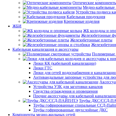
Оптические компонент
Медно-кабельные
Устройства подвеса ка
Кабельная продукция
Крепежные изделия
ЖБИ
ЖБ колодцы и опо
Железобетонные ф
Железобетонные плиты
Железобетонн
Кабельная канализация и аксессуары
Полимерные 
Люки КК (кабельной канализации)
Люки ГТС
Люки для сетей водоснабжения и канализации
Антивандальные запорные устройства для л
Аксессуа
Устройства УЗК для заготовки каналов
Средства ограждения и оповещения
Прочие аксессуары для кабельной канализаци
Трубы ДКС/ССД-П
Трубы гофрированные спиральные ССД-Пай
Трубы гофрированные двухслойные ДКС
Компоненты медно-жильных сетей