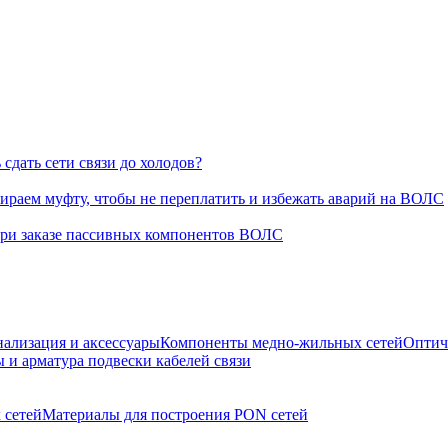
сдать сети связи до холодов?
раем муфту, чтобы не переплатить и избежать аварий на ВОЛС
при заказе пассивных компонентов ВОЛС
нализация и аксессуары
Компоненты медно-жильных сетей
Оптич
 и арматура подвески кабелей связи
 сетей
Материалы для построения PON сетей