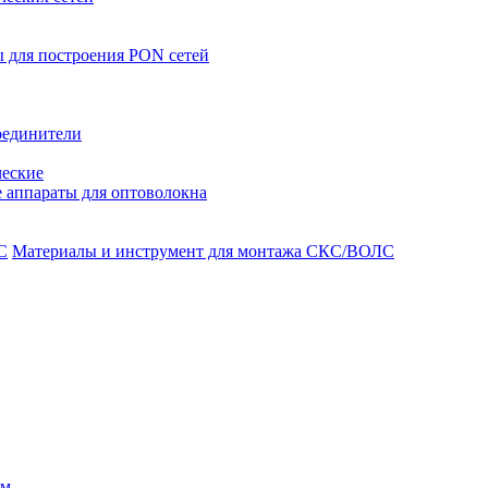
 для построения PON сетей
оединители
ческие
 аппараты для оптоволокна
Материалы и инструмент для монтажа СКС/ВОЛС
ом