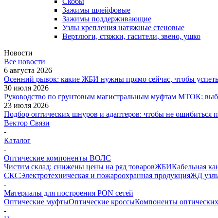
Скобы
Зажимы шлейфовые
Зажимы поддерживающие
Узлы крепления натяжные стеновые
Вертлюги, стяжки, гасители, звено, ушко
Новости
Все новости
6 августа 2026
Осенний рывок: какие ЖБИ нужны прямо сейчас, чтобы успеть 
30 июля 2026
Руководство по грунтовым магистральным муфтам МТОК: выби
23 июля 2026
Подбор оптических шнуров и адаптеров: чтобы не ошибиться 
Вектор Связи
-
Каталог
-
Оптические компоненты ВОЛС
Чистим склад: снижены цены на ряд товаров
ЖБИ
Кабельная ка
СКС
Электротехническая и пожароохранная продукция
ЖД узлы
-
Материалы для построения PON сетей
Оптические муфты
Оптические кроссы
Компоненты оптических
-