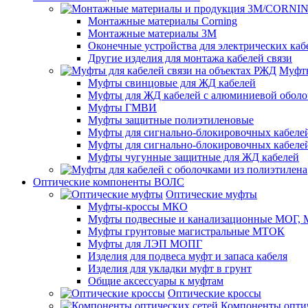
Монтажные материалы Corning
Монтажные материалы 3M
Оконечные устройства для электрических каб
Другие изделия для монтажа кабелей связи
Муфты
Муфты свинцовые для ЖД кабелей
Муфты для ЖД кабелей с алюминиевой оболо
Муфты ГМВИ
Муфты защитные полиэтиленовые
Муфты для сигнально-блокировочных кабелей
Муфты для сигнально-блокировочных кабеле
Муфты чугунные защитные для ЖД кабелей
Оптические компоненты ВОЛС
Оптические муфты
Муфты-кроссы МКО
Муфты подвесные и канализационные МОГ
Муфты грунтовые магистральные МТОК
Муфты для ЛЭП МОПГ
Изделия для подвеса муфт и запаса кабеля
Изделия для укладки муфт в грунт
Общие аксессуары к муфтам
Оптические кроссы
Компоненты оптич