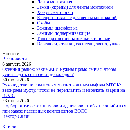
Лента монтажная
Замки (скрепы) для ленты монтажной
Хомут ленточный
Клещи натяжные для ленты монтажной
Скобы
Зажимы шлейфовые
Зажимы поддерживающие
Узлы крепления натяжные стеновые
Вертлюги, стяжки, гасители, звено, ушко
Новости
Все новости
6 августа 2026
Осенний рывок: какие ЖБИ нужны прямо сейчас, чтобы
успеть сдать сети связи до холодов?
30 июля 2026
Руководство по грунтовым магистральным муфтам МТОК:
выбираем муфту, чтобы не переплатить и избежать аварий на
ВОЛС
23 июля 2026
Подбор оптических шнуров и адаптеров: чтобы не ошибиться
при заказе пассивных компонентов ВОЛС
Вектор Связи
-
Каталог