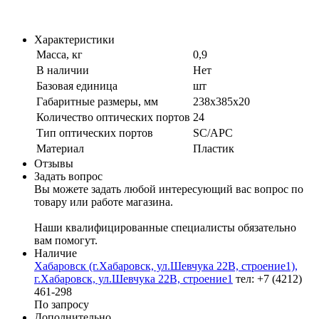
Характеристики
Масса, кг
0,9
В наличии
Нет
Базовая единица
шт
Габаритные размеры, мм
238х385х20
Количество оптических портов
24
Тип оптических портов
SC/APC
Материал
Пластик
Отзывы
Задать вопрос
Вы можете задать любой интересующий вас вопрос по
товару или работе магазина.
Наши квалифицированные специалисты обязательно
вам помогут.
Наличие
Хабаровск (г.Хабаровск, ул.Шевчука 22В, строение1),
г.Хабаровск, ул.Шевчука 22В, строение1
тел: +7 (4212)
461-298
По запросу
Дополнительно