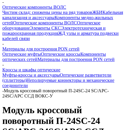
-
Оптические компоненты ВОЛС
Чистим склад: снижены цены на ряд товаров
ЖБИ
Кабельная
канализация и аксессуары
Компоненты медно-жильных
сетей
Оптические компоненты ВОЛС
Оптическое
оборудование
Элементы СКС
Электротехническая и
пожароохранная продукция
ЖД узлы и арматура подвески
кабелей связи
-
Материалы для построения PON сетей
Оптические муфты
Оптические кроссы
Компоненты
оптических сетей
Материалы для построения PON сетей
-
Кроссы и шкафы оптические
Муфты-кроссы и аксессуары
Оптические разветвители
(сплиттеры)
Неполируемые коннекторы и механические
соединители
-
Модуль кроссовый поворотный П-24SC-24 SC/APC-
24SC/APC CCД ВОКС-У
Модуль кроссовый
поворотный П-24SC-24