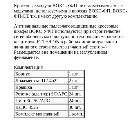
Кроссовые модули ВОКС-УФП не взаимозаменяемы с
модулями, используемыми в кроссах ВОКС-ФП, ВОКС-
ФП-СТ, т.к. имеют другую комплектацию.
Антивандальные пылевлагозащищенные кроссовые
шкафы ВОКС-УФП используются при строительстве
сетей абонентского доступа по технологии «волокно-в-
квартиру», FTTH/PON в районах индивидуального
жилищного строительства («частный сектор»).
Размещаются вне помещений на заглубленном
фундаменте.
Комплектация
Корпус
1 шт.
Ложементы Л12-4525
2 шт.
Крышка
1 шт.
Розетка (адаптер) SC/APC
24 шт.
Пигтейл SC/APC
24 шт.
КДЗС-4525
30 шт.
Комплект монтажный
1 комп.