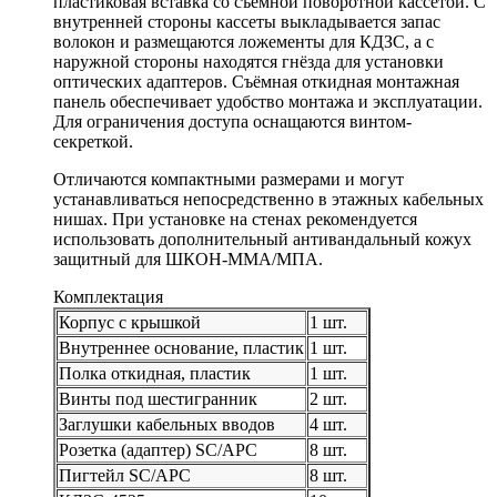
пластиковая вставка со съёмной поворотной кассетой. С
внутренней стороны кассеты выкладывается запас
волокон и размещаются ложементы для КДЗС, а с
наружной стороны находятся гнёзда для установки
оптических адаптеров. Съёмная откидная монтажная
панель обеспечивает удобство монтажа и эксплуатации.
Для ограничения доступа оснащаются винтом-
секреткой.
Отличаются компактными размерами и могут
устанавливаться непосредственно в этажных кабельных
нишах. При установке на стенах рекомендуется
использовать дополнительный антивандальный кожух
защитный для ШКОН-ММА/МПА.
Комплектация
Корпус с крышкой
1 шт.
Внутреннее основание, пластик
1 шт.
Полка откидная, пластик
1 шт.
Винты под шестигранник
2 шт.
Заглушки кабельных вводов
4 шт.
Розетка (адаптер) SC/APC
8 шт.
Пигтейл SC/APC
8 шт.