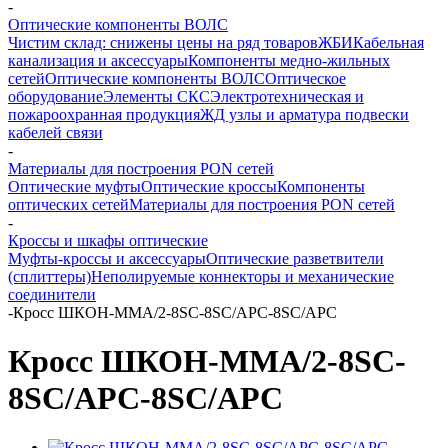
-
Оптические компоненты ВОЛС
Чистим склад: снижены цены на ряд товаров
ЖБИ
Кабельная
канализация и аксессуары
Компоненты медно-жильных
сетей
Оптические компоненты ВОЛС
Оптическое
оборудование
Элементы СКС
Электротехническая и
пожароохранная продукция
ЖД узлы и арматура подвески
кабелей связи
-
Материалы для построения PON сетей
Оптические муфты
Оптические кроссы
Компоненты
оптических сетей
Материалы для построения PON сетей
-
Кроссы и шкафы оптические
Муфты-кроссы и аксессуары
Оптические разветвители
(сплиттеры)
Неполируемые коннекторы и механические
соединители
-
Кросс ШКОН-ММА/2-8SC-8SC/APC-8SC/APC
Кросс ШКОН-ММА/2-8SC-
8SC/APC-8SC/APC