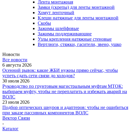
Лента монтажная
Замки (скрепы) для ленты монтажной
Хомут ленточный
Клещи натяжные для ленты монтажной
Скобы
Зажимы шлейфовые
Зажимы поддерживающие
Узлы крепления натяжные стеновые
Вертлюги, стяжки, гасители, звено, ушко
Новости
Все новости
6 августа 2026
Осенний рывок: какие ЖБИ нужны прямо сейчас, чтобы
успеть сдать сети связи до холодов?
30 июля 2026
Руководство по грунтовым магистральным муфтам МТОК:
выбираем муфту, чтобы не переплатить и избежать аварий на
ВОЛС
23 июля 2026
Подбор оптических шнуров и адаптеров: чтобы не ошибиться
при заказе пассивных компонентов ВОЛС
Вектор Связи
-
Каталог