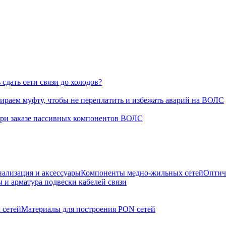
сдать сети связи до холодов?
раем муфту, чтобы не переплатить и избежать аварий на ВОЛС
при заказе пассивных компонентов ВОЛС
нализация и аксессуары
Компоненты медно-жильных сетей
Оптич
 и арматура подвески кабелей связи
 сетей
Материалы для построения PON сетей