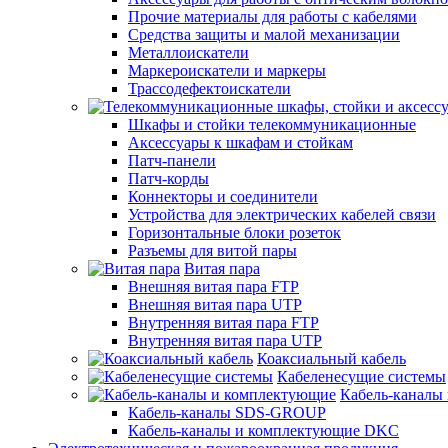
Прочие материалы для работы с кабелями
Средства защиты и малой механизации
Металлоискатели
Маркероискатели и маркеры
Трассодефектоискатели
Шкафы и стойки телекоммуникационные
Аксессуары к шкафам и стойкам
Патч-панели
Патч-корды
Коннекторы и соединители
Устройства для электрических кабелей связи
Горизонтальные блоки розеток
Разъемы для витой пары
Витая пара
Внешняя витая пара FTP
Внешняя витая пара UTP
Внутренняя витая пара FTP
Внутренняя витая пара UTP
Коаксиальный кабель
Кабеленесущие системы
Кабель-каналы
Кабель-каналы SDS-GROUP
Кабель-каналы и комплектующие DKC