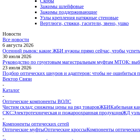
Скобы
Зажимы шлейфовые
Зажимы поддерживающие
Узлы крепления натяжные стеновые
Вертлюги, стяжки, гасители, звено, ушко
Новости
Все новости
6 августа 2026
Осенний рывок: какие ЖБИ нужны прямо сейчас, чтобы успеть 
30 июля 2026
Руководство по грунтовым магистральным муфтам МТОК: выби
23 июля 2026
Подбор оптических шнуров и адаптеров: чтобы не ошибиться 
Вектор Связи
-
Каталог
-
Оптические компоненты ВОЛС
Чистим склад: снижены цены на ряд товаров
ЖБИ
Кабельная ка
СКС
Электротехническая и пожароохранная продукция
ЖД узлы
-
Компоненты оптических сетей
Оптические муфты
Оптические кроссы
Компоненты оптических
-