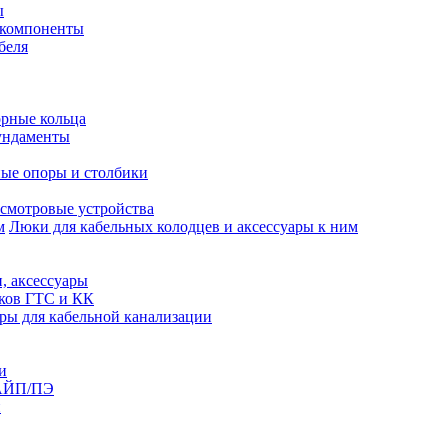
ы
 компоненты
беля
рные кольца
ундаменты
ые опоры и столбики
смотровые устройства
Люки для кабельных колодцев и аксессуары к ним
, аксессуары
юков ГТС и КК
ры для кабельной канализации
и
АЙП/ПЭ
п