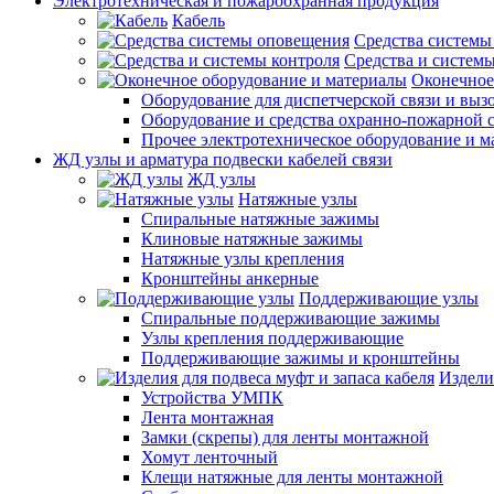
Электротехническая и пожароохранная продукция
Кабель
Средства системы
Средства и системы
Оконечное
Оборудование для диспетчерской связи и выз
Оборудование и средства охранно-пожарной 
Прочее электротехническое оборудование и 
ЖД узлы и арматура подвески кабелей связи
ЖД узлы
Натяжные узлы
Спиральные натяжные зажимы
Клиновые натяжные зажимы
Натяжные узлы крепления
Кронштейны анкерные
Поддерживающие узлы
Спиральные поддерживающие зажимы
Узлы крепления поддерживающие
Поддерживающие зажимы и кронштейны
Издели
Устройства УМПК
Лента монтажная
Замки (скрепы) для ленты монтажной
Хомут ленточный
Клещи натяжные для ленты монтажной