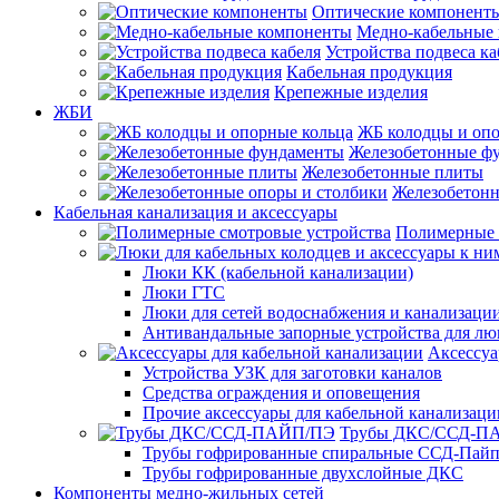
Оптические компонент
Медно-кабельные
Устройства подвеса ка
Кабельная продукция
Крепежные изделия
ЖБИ
ЖБ колодцы и опо
Железобетонные ф
Железобетонные плиты
Железобетонн
Кабельная канализация и аксессуары
Полимерные 
Люки КК (кабельной канализации)
Люки ГТС
Люки для сетей водоснабжения и канализации
Антивандальные запорные устройства для л
Аксессуа
Устройства УЗК для заготовки каналов
Средства ограждения и оповещения
Прочие аксессуары для кабельной канализаци
Трубы ДКС/ССД-П
Трубы гофрированные спиральные ССД-Пай
Трубы гофрированные двухслойные ДКС
Компоненты медно-жильных сетей