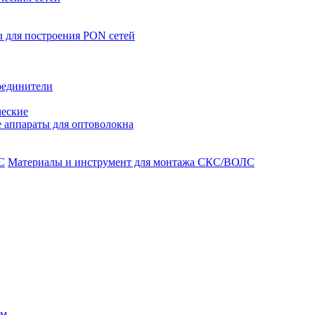
 для построения PON сетей
оединители
ческие
 аппараты для оптоволокна
Материалы и инструмент для монтажа СКС/ВОЛС
ом