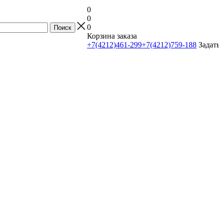
0
0
0
Корзина заказа
+7(4212)461-299
+7(4212)759-188
Задат