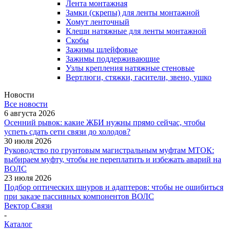
Лента монтажная
Замки (скрепы) для ленты монтажной
Хомут ленточный
Клещи натяжные для ленты монтажной
Скобы
Зажимы шлейфовые
Зажимы поддерживающие
Узлы крепления натяжные стеновые
Вертлюги, стяжки, гасители, звено, ушко
Новости
Все новости
6 августа 2026
Осенний рывок: какие ЖБИ нужны прямо сейчас, чтобы
успеть сдать сети связи до холодов?
30 июля 2026
Руководство по грунтовым магистральным муфтам МТОК:
выбираем муфту, чтобы не переплатить и избежать аварий на
ВОЛС
23 июля 2026
Подбор оптических шнуров и адаптеров: чтобы не ошибиться
при заказе пассивных компонентов ВОЛС
Вектор Связи
-
Каталог