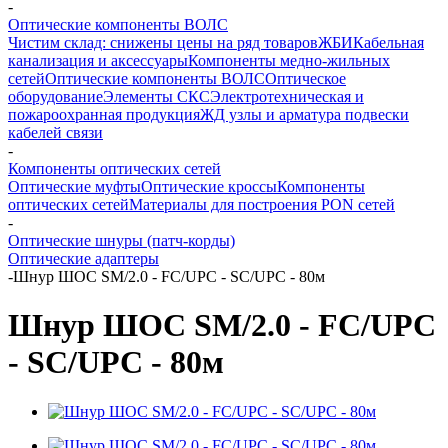
-
Оптические компоненты ВОЛС
Чистим склад: снижены цены на ряд товаров
ЖБИ
Кабельная
канализация и аксессуары
Компоненты медно-жильных
сетей
Оптические компоненты ВОЛС
Оптическое
оборудование
Элементы СКС
Электротехническая и
пожароохранная продукция
ЖД узлы и арматура подвески
кабелей связи
-
Компоненты оптических сетей
Оптические муфты
Оптические кроссы
Компоненты
оптических сетей
Материалы для построения PON сетей
-
Оптические шнуры (патч-корды)
Оптические адаптеры
-
Шнур ШОС SM/2.0 - FC/UPC - SC/UPC - 80м
Шнур ШОС SM/2.0 - FC/UPC
- SC/UPC - 80м