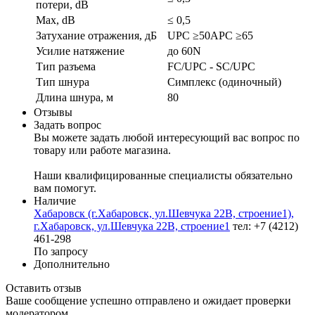
потери, dB
Max, dB
≤ 0,5
Затухание отражения, дБ
UPC ≥50APC ≥65
Усилие натяжение
до 60N
Тип разъема
FC/UPC - SC/UPC
Тип шнура
Симплекс (одиночный)
Длина шнура, м
80
Отзывы
Задать вопрос
Вы можете задать любой интересующий вас вопрос по
товару или работе магазина.
Наши квалифицированные специалисты обязательно
вам помогут.
Наличие
Хабаровск (г.Хабаровск, ул.Шевчука 22В, строение1),
г.Хабаровск, ул.Шевчука 22В, строение1
тел: +7 (4212)
461-298
По запросу
Дополнительно
Оставить отзыв
Ваше сообщение успешно отправлено и ожидает проверки
модератором