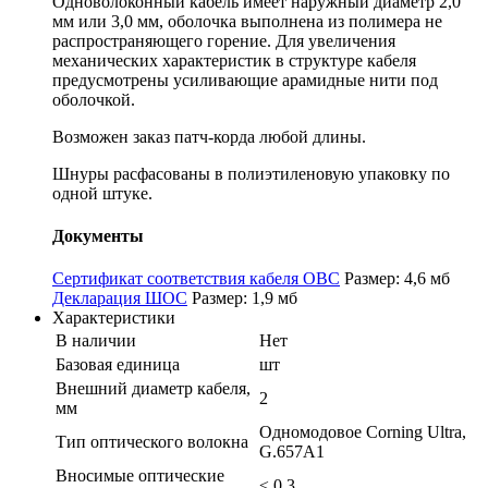
Одноволоконный кабель имеет наружный диаметр 2,0
мм или 3,0 мм, оболочка выполнена из полимера не
распространяющего горение. Для увеличения
механических характеристик в структуре кабеля
предусмотрены усиливающие арамидные нити под
оболочкой.
Возможен заказ патч-корда любой длины.
Шнуры расфасованы в полиэтиленовую упаковку по
одной штуке.
Документы
Сертификат соответствия кабеля ОВС
Размер: 4,6 мб
Декларация ШОС
Размер: 1,9 мб
Характеристики
В наличии
Нет
Базовая единица
шт
Внешний диаметр кабеля,
2
мм
Одномодовое Corning Ultra,
Тип оптического волокна
G.657А1
Вносимые оптические
≤ 0,3