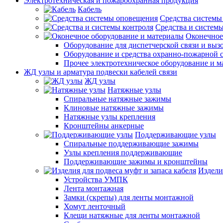
Электротехническая и пожароохранная продукция
Кабель
Средства системы
Средства и системы
Оконечное
Оборудование для диспетчерской связи и выз
Оборудование и средства охранно-пожарной 
Прочее электротехническое оборудование и 
ЖД узлы и арматура подвески кабелей связи
ЖД узлы
Натяжные узлы
Спиральные натяжные зажимы
Клиновые натяжные зажимы
Натяжные узлы крепления
Кронштейны анкерные
Поддерживающие узлы
Спиральные поддерживающие зажимы
Узлы крепления поддерживающие
Поддерживающие зажимы и кронштейны
Издели
Устройства УМПК
Лента монтажная
Замки (скрепы) для ленты монтажной
Хомут ленточный
Клещи натяжные для ленты монтажной