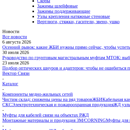
Скобы
Зажимы шлейфовые
Зажимы поддерживающие
Узлы крепления натяжные стеновые
Вертлюги, стяжки, гасители, звено, ушко
Новости
Все новости
6 августа 2026
Осенний рывок: какие ЖБИ нужны прямо сейчас, чтобы успеть 
30 июля 2026
Руководство по грунтовым магистральным муфтам МТОК: выби
23 июля 2026
Подбор оптических шнуров и адаптеров: чтобы не ошибиться 
Вектор Связи
-
Каталог
-
Компоненты медно-жильных сетей
Чистим склад: снижены цены на ряд товаров
ЖБИ
Кабельная ка
СКС
Электротехническая и пожароохранная продукция
ЖД узлы
-
Муфты для кабелей связи на объектах РЖД
Монтажные материалы и продукция 3M/CORNING
Муфты для 
-