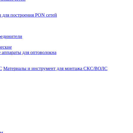
 для построения PON сетей
оединители
ческие
 аппараты для оптоволокна
Материалы и инструмент для монтажа СКС/ВОЛС
ом