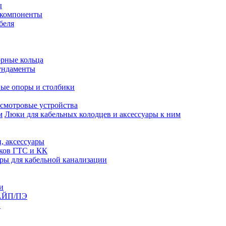
ы
 компоненты
беля
рные кольца
ундаменты
ые опоры и столбики
смотровые устройства
Люки для кабельных колодцев и аксессуары к ним
, аксессуары
юков ГТС и КК
ры для кабельной канализации
и
АЙП/ПЭ
п