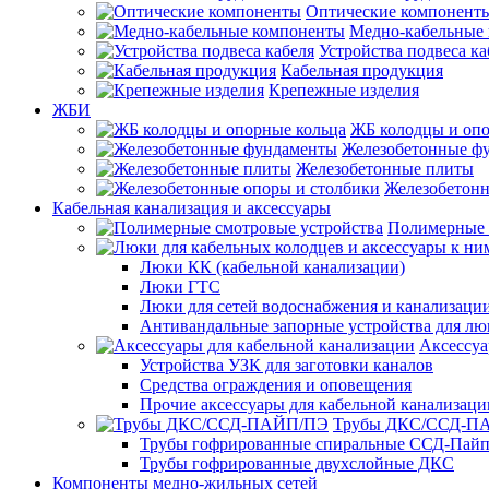
Оптические компонент
Медно-кабельные
Устройства подвеса ка
Кабельная продукция
Крепежные изделия
ЖБИ
ЖБ колодцы и опо
Железобетонные ф
Железобетонные плиты
Железобетонн
Кабельная канализация и аксессуары
Полимерные 
Люки КК (кабельной канализации)
Люки ГТС
Люки для сетей водоснабжения и канализации
Антивандальные запорные устройства для л
Аксессуа
Устройства УЗК для заготовки каналов
Средства ограждения и оповещения
Прочие аксессуары для кабельной канализаци
Трубы ДКС/ССД-П
Трубы гофрированные спиральные ССД-Пай
Трубы гофрированные двухслойные ДКС
Компоненты медно-жильных сетей