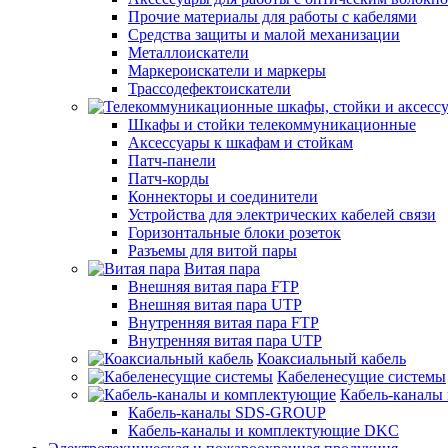
Прочие материалы для работы с кабелями
Средства защиты и малой механизации
Металлоискатели
Маркероискатели и маркеры
Трассодефектоискатели
Шкафы и стойки телекоммуникационные
Аксессуары к шкафам и стойкам
Патч-панели
Патч-корды
Коннекторы и соединители
Устройства для электрических кабелей связи
Горизонтальные блоки розеток
Разъемы для витой пары
Витая пара
Внешняя витая пара FTP
Внешняя витая пара UTP
Внутренняя витая пара FTP
Внутренняя витая пара UTP
Коаксиальный кабель
Кабеленесущие системы
Кабель-каналы
Кабель-каналы SDS-GROUP
Кабель-каналы и комплектующие DKC