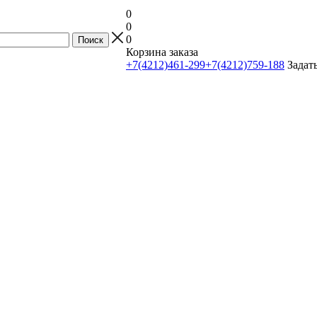
0
0
0
Корзина заказа
+7(4212)461-299
+7(4212)759-188
Задат