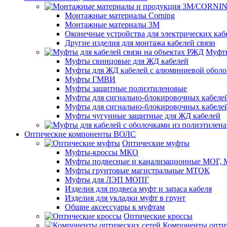
Монтажные материалы Corning
Монтажные материалы 3M
Оконечные устройства для электрических каб
Другие изделия для монтажа кабелей связи
Муфты
Муфты свинцовые для ЖД кабелей
Муфты для ЖД кабелей с алюминиевой оболо
Муфты ГМВИ
Муфты защитные полиэтиленовые
Муфты для сигнально-блокировочных кабелей
Муфты для сигнально-блокировочных кабеле
Муфты чугунные защитные для ЖД кабелей
Оптические компоненты ВОЛС
Оптические муфты
Муфты-кроссы МКО
Муфты подвесные и канализационные МОГ
Муфты грунтовые магистральные МТОК
Муфты для ЛЭП МОПГ
Изделия для подвеса муфт и запаса кабеля
Изделия для укладки муфт в грунт
Общие аксессуары к муфтам
Оптические кроссы
Компоненты оптич