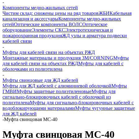
-
Компоненты медно-жильных сетей
Чистим склад: снижены цены на ряд товаров
ЖБИ
Кабельная
канализация и аксессуары
Компоненты медно-жильных
сетей
Оптические компоненты ВОЛС
Оптическое
оборудование
Элементы СКС
Электротехническая и
пожароохранная продукция
ЖД узлы и арматура подвески
кабелей связи
-
Муфты для кабелей связи на объектах РЖД
Монтажные материалы и продукция 3M/CORNING
Муфты
для кабелей связи на объектах РЖД
Муфты для кабелей с
оболочками из полиэтилена
-
Муфты свинцовые для ЖД кабелей
Муфты для ЖД кабелей с алюминиевой оболочкой
Муфты
ГМВИ
Муфты защитные полиэтиленовые
Муфты для
сигнально-блокировочных кабелей с оболочкой из
полиэтилена
Муфты для сигнально-блокировочных кабелей с
водоблокирующими материалами
Муфты чугунные защитные
для ЖД кабелей
-
Муфта свинцовая МС-40
Муфта свинцовая МС-40