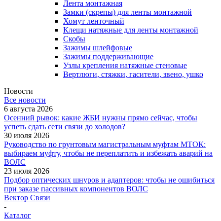
Лента монтажная
Замки (скрепы) для ленты монтажной
Хомут ленточный
Клещи натяжные для ленты монтажной
Скобы
Зажимы шлейфовые
Зажимы поддерживающие
Узлы крепления натяжные стеновые
Вертлюги, стяжки, гасители, звено, ушко
Новости
Все новости
6 августа 2026
Осенний рывок: какие ЖБИ нужны прямо сейчас, чтобы
успеть сдать сети связи до холодов?
30 июля 2026
Руководство по грунтовым магистральным муфтам МТОК:
выбираем муфту, чтобы не переплатить и избежать аварий на
ВОЛС
23 июля 2026
Подбор оптических шнуров и адаптеров: чтобы не ошибиться
при заказе пассивных компонентов ВОЛС
Вектор Связи
-
Каталог