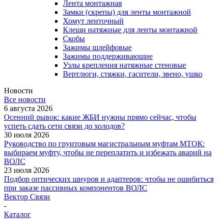
Лента монтажная
Замки (скрепы) для ленты монтажной
Хомут ленточный
Клещи натяжные для ленты монтажной
Скобы
Зажимы шлейфовые
Зажимы поддерживающие
Узлы крепления натяжные стеновые
Вертлюги, стяжки, гасители, звено, ушко
Новости
Все новости
6 августа 2026
Осенний рывок: какие ЖБИ нужны прямо сейчас, чтобы
успеть сдать сети связи до холодов?
30 июля 2026
Руководство по грунтовым магистральным муфтам МТОК:
выбираем муфту, чтобы не переплатить и избежать аварий на
ВОЛС
23 июля 2026
Подбор оптических шнуров и адаптеров: чтобы не ошибиться
при заказе пассивных компонентов ВОЛС
Вектор Связи
-
Каталог