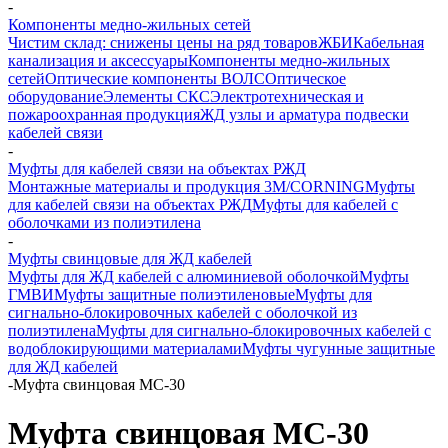
-
Компоненты медно-жильных сетей
Чистим склад: снижены цены на ряд товаров
ЖБИ
Кабельная
канализация и аксессуары
Компоненты медно-жильных
сетей
Оптические компоненты ВОЛС
Оптическое
оборудование
Элементы СКС
Электротехническая и
пожароохранная продукция
ЖД узлы и арматура подвески
кабелей связи
-
Муфты для кабелей связи на объектах РЖД
Монтажные материалы и продукция 3M/CORNING
Муфты
для кабелей связи на объектах РЖД
Муфты для кабелей с
оболочками из полиэтилена
-
Муфты свинцовые для ЖД кабелей
Муфты для ЖД кабелей с алюминиевой оболочкой
Муфты
ГМВИ
Муфты защитные полиэтиленовые
Муфты для
сигнально-блокировочных кабелей с оболочкой из
полиэтилена
Муфты для сигнально-блокировочных кабелей с
водоблокирующими материалами
Муфты чугунные защитные
для ЖД кабелей
-
Муфта свинцовая МС-30
Муфта свинцовая МС-30