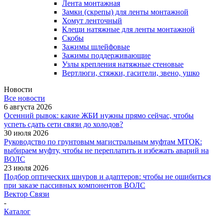
Лента монтажная
Замки (скрепы) для ленты монтажной
Хомут ленточный
Клещи натяжные для ленты монтажной
Скобы
Зажимы шлейфовые
Зажимы поддерживающие
Узлы крепления натяжные стеновые
Вертлюги, стяжки, гасители, звено, ушко
Новости
Все новости
6 августа 2026
Осенний рывок: какие ЖБИ нужны прямо сейчас, чтобы
успеть сдать сети связи до холодов?
30 июля 2026
Руководство по грунтовым магистральным муфтам МТОК:
выбираем муфту, чтобы не переплатить и избежать аварий на
ВОЛС
23 июля 2026
Подбор оптических шнуров и адаптеров: чтобы не ошибиться
при заказе пассивных компонентов ВОЛС
Вектор Связи
-
Каталог