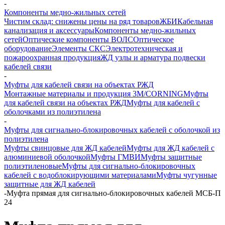
-
Компоненты медно-жильных сетей
Чистим склад: снижены цены на ряд товаров
ЖБИ
Кабельная
канализация и аксессуары
Компоненты медно-жильных
сетей
Оптические компоненты ВОЛС
Оптическое
оборудование
Элементы СКС
Электротехническая и
пожароохранная продукция
ЖД узлы и арматура подвески
кабелей связи
-
Муфты для кабелей связи на объектах РЖД
Монтажные материалы и продукция 3M/CORNING
Муфты
для кабелей связи на объектах РЖД
Муфты для кабелей с
оболочками из полиэтилена
-
Муфты для сигнально-блокировочных кабелей с оболочкой из
полиэтилена
Муфты свинцовые для ЖД кабелей
Муфты для ЖД кабелей с
алюминиевой оболочкой
Муфты ГМВИ
Муфты защитные
полиэтиленовые
Муфты для сигнально-блокировочных
кабелей с водоблокирующими материалами
Муфты чугунные
защитные для ЖД кабелей
-
Муфта прямая для сигнально-блокировочных кабелей МСБ-П
24