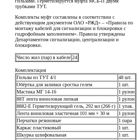
гильзами. Герметизируется муфта МСБ-П двумя
трубками ТУТ.
Комплекты муфт составлены в соответствии с
действующим документом ОАО «РЖД» – «Правила по
монтажу кабелей для сигнализации и блокировки с
гидрофобным заполнением». Правила утверждены
Департаментом сигнализации, централизации и
блокировки.
Число жил (пар) в кабеле
24
Комплектация
Гильзы из ТУТ 4/1
48 шт.
Обёртка для заливки сростка гелем
1 шт.
Мастика МГ 14-16
1 рулон
88Т лента виниловая липкая
1 рулон
8882-Е Герметизирующий гель, 292 мл (266 г)
1 упак.
Лента виниловая эластичная 101 мм × 30 м
1 рулон
Перчатки резиновые
1 пара
Каркас пластиковый
1 шт.
Шкурка шлифовальная
1 шт.