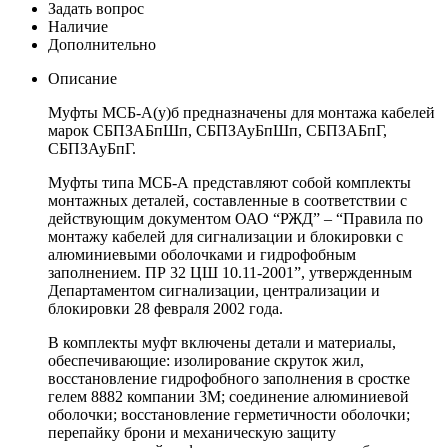
Задать вопрос
Наличие
Дополнительно
Описание
Муфты МСБ-А(у)б предназначены для монтажа кабелей
марок СБПЗАБпШп, СБПЗАуБпШп, СБПЗАБпГ,
СБПЗАуБпГ.
Муфты типа МСБ-А представляют собой комплекты
монтажных деталей, составленные в соответствии с
действующим документом ОАО “РЖД” – “Правила по
монтажу кабелей для сигнализации и блокировки с
алюминиевыми оболочками и гидрофобным
заполнением. ПР 32 ЦШ 10.11-2001”, утвержденным
Департаментом сигнализации, централизации и
блокировки 28 февраля 2002 года.
В комплекты муфт включены детали и материалы,
обеспечивающие: изолирование скруток жил,
восстановление гидрофобного заполнения в сростке
гелем 8882 компании 3М; соединение алюминиевой
оболочки; восстановление герметичности оболочки;
перепайку брони и механическую защиту