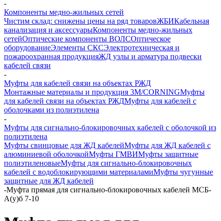
-
Компоненты медно-жильных сетей
Чистим склад: снижены цены на ряд товаров
ЖБИ
Кабельная
канализация и аксессуары
Компоненты медно-жильных
сетей
Оптические компоненты ВОЛС
Оптическое
оборудование
Элементы СКС
Электротехническая и
пожароохранная продукция
ЖД узлы и арматура подвески
кабелей связи
-
Муфты для кабелей связи на объектах РЖД
Монтажные материалы и продукция 3M/CORNING
Муфты
для кабелей связи на объектах РЖД
Муфты для кабелей с
оболочками из полиэтилена
-
Муфты для сигнально-блокировочных кабелей с оболочкой из
полиэтилена
Муфты свинцовые для ЖД кабелей
Муфты для ЖД кабелей с
алюминиевой оболочкой
Муфты ГМВИ
Муфты защитные
полиэтиленовые
Муфты для сигнально-блокировочных
кабелей с водоблокирующими материалами
Муфты чугунные
защитные для ЖД кабелей
-
Муфта прямая для сигнально-блокировочных кабелей МСБ-
А(у)б 7-10