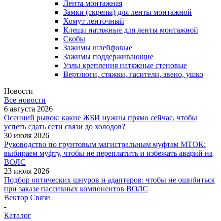
Лента монтажная
Замки (скрепы) для ленты монтажной
Хомут ленточный
Клещи натяжные для ленты монтажной
Скобы
Зажимы шлейфовые
Зажимы поддерживающие
Узлы крепления натяжные стеновые
Вертлюги, стяжки, гасители, звено, ушко
Новости
Все новости
6 августа 2026
Осенний рывок: какие ЖБИ нужны прямо сейчас, чтобы
успеть сдать сети связи до холодов?
30 июля 2026
Руководство по грунтовым магистральным муфтам МТОК:
выбираем муфту, чтобы не переплатить и избежать аварий на
ВОЛС
23 июля 2026
Подбор оптических шнуров и адаптеров: чтобы не ошибиться
при заказе пассивных компонентов ВОЛС
Вектор Связи
-
Каталог