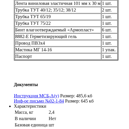
Лента виниловая эластичная 101 мм х 30 м
1 шт.
Трубка ТУТ 40/12; 35/12; 38/12
2 шт.
Трубка ТУТ 65/19
1 шт.
Трубка ТУТ 75/22
1 шт.
Бинт влагоотверждаемый «Армопласт»
6 шт.
8882-Е Герметизирующий гель
1 шт.
Провод ПВ3х4
1 шт.
Мастика МГ 14-16
1 упак.
Паспорт
1 шт.
Документы
Инструкция МСБ-А(у)
Размер: 485,6 кб
Инф-ое письмо №02-1-84
Размер: 645 кб
Характеристики
Масса, кг
2,4
В наличии
Нет
Базовая единица
шт