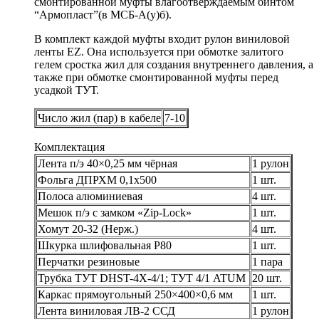
смонтированной муфты влагоотверждаемым бинтом
“Армопласт”(в МСБ-А(у)б).
В комплект каждой муфты входит рулон виниловой
ленты EZ. Она используется при обмотке залитого
гелем сростка жил для создания внутреннего давления, а
также при обмотке смонтированной муфты перед
усадкой ТУТ.
Число жил (пар) в кабеле
7-10
Комплектация
Лента п/э 40×0,25 мм чёрная
1 рулон
Фольга ДПРХМ 0,1х500
1 шт.
Полоса алюминиевая
4 шт.
Мешок п/э с замком «Zip-Lock»
1 шт.
Хомут 20-32 (Нерж.)
4 шт.
Шкурка шлифовальная Р80
1 шт.
Перчатки резиновые
1 пара
Трубка ТУТ DHST-4X-4/1; ТУТ 4/1 ATUM
20 шт.
Каркас прямоугольный 250×400×0,6 мм
1 шт.
Лента виниловая ЛВ-2 ССД
1 рулон