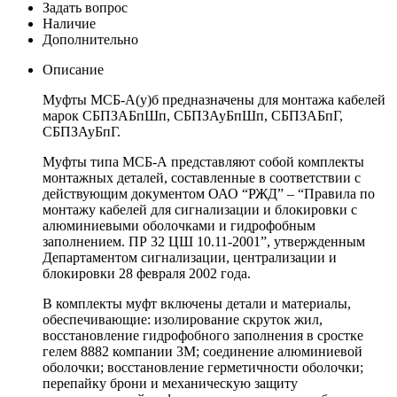
Задать вопрос
Наличие
Дополнительно
Описание
Муфты МСБ-А(у)б предназначены для монтажа кабелей
марок СБПЗАБпШп, СБПЗАуБпШп, СБПЗАБпГ,
СБПЗАуБпГ.
Муфты типа МСБ-А представляют собой комплекты
монтажных деталей, составленные в соответствии с
действующим документом ОАО “РЖД” – “Правила по
монтажу кабелей для сигнализации и блокировки с
алюминиевыми оболочками и гидрофобным
заполнением. ПР 32 ЦШ 10.11-2001”, утвержденным
Департаментом сигнализации, централизации и
блокировки 28 февраля 2002 года.
В комплекты муфт включены детали и материалы,
обеспечивающие: изолирование скруток жил,
восстановление гидрофобного заполнения в сростке
гелем 8882 компании 3М; соединение алюминиевой
оболочки; восстановление герметичности оболочки;
перепайку брони и механическую защиту