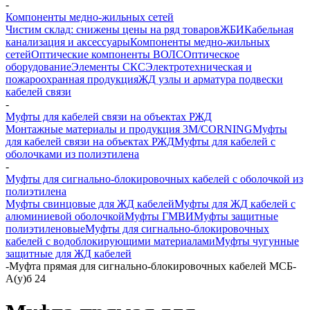
-
Компоненты медно-жильных сетей
Чистим склад: снижены цены на ряд товаров
ЖБИ
Кабельная
канализация и аксессуары
Компоненты медно-жильных
сетей
Оптические компоненты ВОЛС
Оптическое
оборудование
Элементы СКС
Электротехническая и
пожароохранная продукция
ЖД узлы и арматура подвески
кабелей связи
-
Муфты для кабелей связи на объектах РЖД
Монтажные материалы и продукция 3M/CORNING
Муфты
для кабелей связи на объектах РЖД
Муфты для кабелей с
оболочками из полиэтилена
-
Муфты для сигнально-блокировочных кабелей с оболочкой из
полиэтилена
Муфты свинцовые для ЖД кабелей
Муфты для ЖД кабелей с
алюминиевой оболочкой
Муфты ГМВИ
Муфты защитные
полиэтиленовые
Муфты для сигнально-блокировочных
кабелей с водоблокирующими материалами
Муфты чугунные
защитные для ЖД кабелей
-
Муфта прямая для сигнально-блокировочных кабелей МСБ-
А(у)б 24