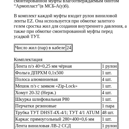
смонтированной муфты влагоотверждаемым бинтом
“Армопласт”(в МСБ-А(у)б).
В комплект каждой муфты входит рулон виниловой
ленты EZ. Она используется при обмотке залитого
гелем сростка жил для создания внутреннего давления, а
также при обмотке смонтированной муфты перед
усадкой ТУТ.
Число жил (пар) в кабеле
24
Комплектация
Лента п/э 40×0,25 мм чёрная
1 рулон
Фольга ДПРХМ 0,1х500
1 шт.
Полоса алюминиевая
4 шт.
Мешок п/э с замком «Zip-Lock»
1 шт.
Хомут 20-32 (Нерж.)
4 шт.
Шкурка шлифовальная Р80
1 шт.
Перчатки резиновые
1 пара
Трубка ТУТ DHST-4X-4/1; ТУТ 4/1 ATUM
48 шт.
Каркас прямоугольный 280×400×0,6 мм
1 шт.
Лента виниловая ЛВ-2 ССД
1 рулон