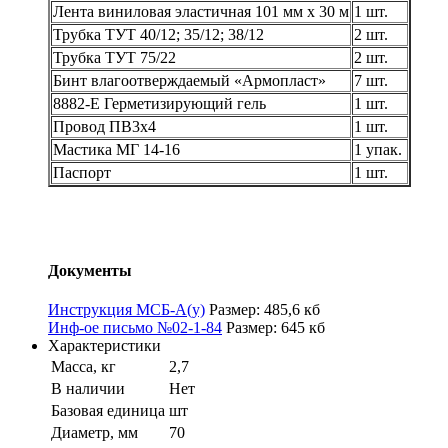
Лента виниловая эластичная 101 мм х 30 м
1 шт.
Трубка ТУТ 40/12; 35/12; 38/12
2 шт.
Трубка ТУТ 75/22
2 шт.
Бинт влагоотверждаемый «Армопласт»
7 шт.
8882-Е Герметизирующий гель
1 шт.
Провод ПВ3х4
1 шт.
Мастика МГ 14-16
1 упак.
Паспорт
1 шт.
Документы
Инструкция МСБ-А(у)
Размер: 485,6 кб
Инф-ое письмо №02-1-84
Размер: 645 кб
Характеристики
Масса, кг
2,7
В наличии
Нет
Базовая единица
шт
Диаметр, мм
70