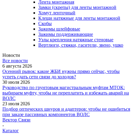
Лента монтажная
Замки (скрепы) для ленты монтажной
Хомут ленточный
Клещи натяжные для ленты монтажной
Скобы
Зажимы шлейфовые
Зажимы поддерживающие
Узлы крепления натяжные стеновые
Вертлюги, стяжки, гасители, звено, ушко
Новости
Все новости
6 августа 2026
Осенний рывок: какие ЖБИ нужны прямо сейчас, чтобы
успеть сдать сети связи до холодов?
30 июля 2026
Руководство по грунтовым магистральным муфтам МТОК:
выбираем муфту, чтобы не переплатить и избежать аварий на
ВОЛС
23 июля 2026
Подбор оптических шнуров и адаптеров: чтобы не ошибиться
при заказе пассивных компонентов ВОЛС
Вектор Связи
-
Каталог