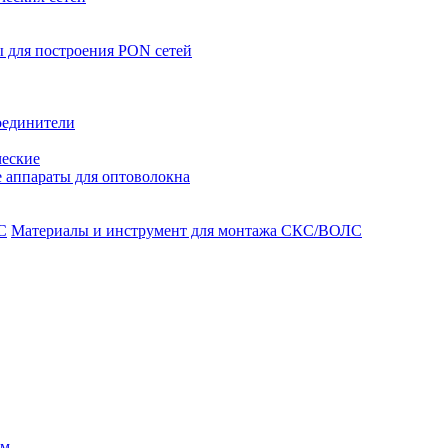
 для построения PON сетей
оединители
ческие
 аппараты для оптоволокна
Материалы и инструмент для монтажа СКС/ВОЛС
ом