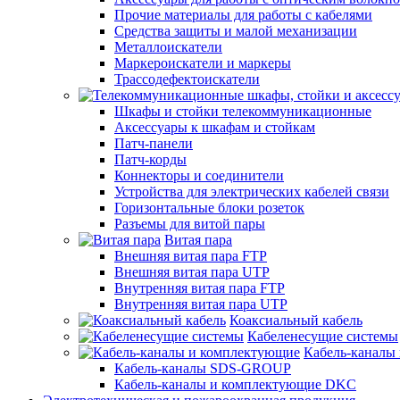
Прочие материалы для работы с кабелями
Средства защиты и малой механизации
Металлоискатели
Маркероискатели и маркеры
Трассодефектоискатели
Шкафы и стойки телекоммуникационные
Аксессуары к шкафам и стойкам
Патч-панели
Патч-корды
Коннекторы и соединители
Устройства для электрических кабелей связи
Горизонтальные блоки розеток
Разъемы для витой пары
Витая пара
Внешняя витая пара FTP
Внешняя витая пара UTP
Внутренняя витая пара FTP
Внутренняя витая пара UTP
Коаксиальный кабель
Кабеленесущие системы
Кабель-каналы
Кабель-каналы SDS-GROUP
Кабель-каналы и комплектующие DKC