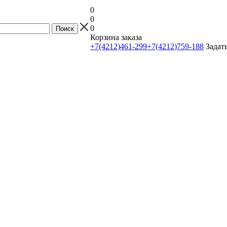
0
0
0
Корзина заказа
+7(4212)461-299
+7(4212)759-188
Задат