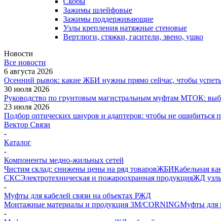
Скобы
Зажимы шлейфовые
Зажимы поддерживающие
Узлы крепления натяжные стеновые
Вертлюги, стяжки, гасители, звено, ушко
Новости
Все новости
6 августа 2026
Осенний рывок: какие ЖБИ нужны прямо сейчас, чтобы успеть 
30 июля 2026
Руководство по грунтовым магистральным муфтам МТОК: выби
23 июля 2026
Подбор оптических шнуров и адаптеров: чтобы не ошибиться 
Вектор Связи
-
Каталог
-
Компоненты медно-жильных сетей
Чистим склад: снижены цены на ряд товаров
ЖБИ
Кабельная ка
СКС
Электротехническая и пожароохранная продукция
ЖД узлы
-
Муфты для кабелей связи на объектах РЖД
Монтажные материалы и продукция 3M/CORNING
Муфты для 
-