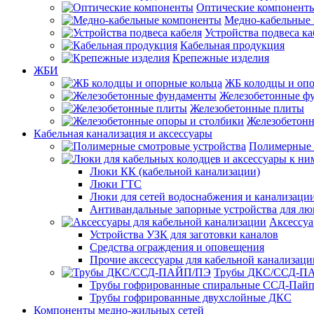
Оптические компонент
Медно-кабельные
Устройства подвеса ка
Кабельная продукция
Крепежные изделия
ЖБИ
ЖБ колодцы и опо
Железобетонные ф
Железобетонные плиты
Железобетонн
Кабельная канализация и аксессуары
Полимерные 
Люки КК (кабельной канализации)
Люки ГТС
Люки для сетей водоснабжения и канализации
Антивандальные запорные устройства для л
Аксессуа
Устройства УЗК для заготовки каналов
Средства ограждения и оповещения
Прочие аксессуары для кабельной канализаци
Трубы ДКС/ССД-П
Трубы гофрированные спиральные ССД-Пай
Трубы гофрированные двухслойные ДКС
Компоненты медно-жильных сетей