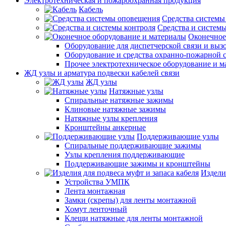
Электротехническая и пожароохранная продукция
Кабель
Средства системы
Средства и системы
Оконечное
Оборудование для диспетчерской связи и выз
Оборудование и средства охранно-пожарной 
Прочее электротехническое оборудование и 
ЖД узлы и арматура подвески кабелей связи
ЖД узлы
Натяжные узлы
Спиральные натяжные зажимы
Клиновые натяжные зажимы
Натяжные узлы крепления
Кронштейны анкерные
Поддерживающие узлы
Спиральные поддерживающие зажимы
Узлы крепления поддерживающие
Поддерживающие зажимы и кронштейны
Издели
Устройства УМПК
Лента монтажная
Замки (скрепы) для ленты монтажной
Хомут ленточный
Клещи натяжные для ленты монтажной