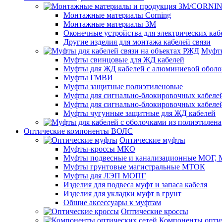
Монтажные материалы Corning
Монтажные материалы 3M
Оконечные устройства для электрических каб
Другие изделия для монтажа кабелей связи
Муфты
Муфты свинцовые для ЖД кабелей
Муфты для ЖД кабелей с алюминиевой оболо
Муфты ГМВИ
Муфты защитные полиэтиленовые
Муфты для сигнально-блокировочных кабелей
Муфты для сигнально-блокировочных кабеле
Муфты чугунные защитные для ЖД кабелей
Оптические компоненты ВОЛС
Оптические муфты
Муфты-кроссы МКО
Муфты подвесные и канализационные МОГ
Муфты грунтовые магистральные МТОК
Муфты для ЛЭП МОПГ
Изделия для подвеса муфт и запаса кабеля
Изделия для укладки муфт в грунт
Общие аксессуары к муфтам
Оптические кроссы
Компоненты оптич