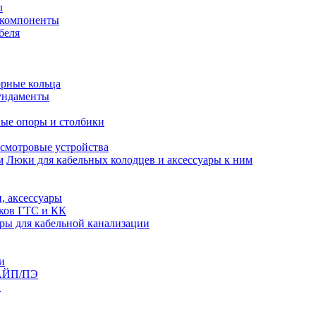
ы
 компоненты
беля
рные кольца
ундаменты
ые опоры и столбики
смотровые устройства
Люки для кабельных колодцев и аксессуары к ним
, аксессуары
юков ГТС и КК
ры для кабельной канализации
и
АЙП/ПЭ
п