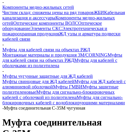
-
Компоненты медно-жильных сетей
Чистим склад: снижены цены на ряд товаров
ЖБИ
Кабельная
канализация и аксессуары
Компоненты медно-жильных
сетей
Оптические компоненты ВОЛС
Оптическое
оборудование
Элементы СКС
Электротехническая и
пожароохранная продукция
ЖД узлы и арматура подвески
кабелей связи
-
Муфты для кабелей связи на объектах РЖД
Монтажные материалы и продукция 3M/CORNING
Муфты
для кабелей связи на объектах РЖД
Муфты для кабелей с
оболочками из полиэтилена
-
Муфты чугунные защитные для ЖД кабелей
Муфты свинцовые для ЖД кабелей
Муфты для ЖД кабелей с
алюминиевой оболочкой
Муфты ГМВИ
Муфты защитные
полиэтиленовые
Муфты для сигнально-блокировочных
кабелей с оболочкой из полиэтилена
Муфты для сигнально-
блокировочных кабелей с водоблокирующими материалами
-
Муфта соединительная С-35М чугунная
Муфта соединительная