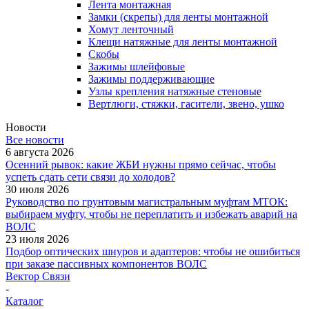
Лента монтажная
Замки (скрепы) для ленты монтажной
Хомут ленточный
Клещи натяжные для ленты монтажной
Скобы
Зажимы шлейфовые
Зажимы поддерживающие
Узлы крепления натяжные стеновые
Вертлюги, стяжки, гасители, звено, ушко
Новости
Все новости
6 августа 2026
Осенний рывок: какие ЖБИ нужны прямо сейчас, чтобы
успеть сдать сети связи до холодов?
30 июля 2026
Руководство по грунтовым магистральным муфтам МТОК:
выбираем муфту, чтобы не переплатить и избежать аварий на
ВОЛС
23 июля 2026
Подбор оптических шнуров и адаптеров: чтобы не ошибиться
при заказе пассивных компонентов ВОЛС
Вектор Связи
-
Каталог