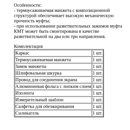
Особенности:
- термоусаживаемая манжета с композиционной
структурой обеспечивает высокую механическую
прочность муфты;
- при использовании разветвительных зажимов муфта
КМТ может быть смонтирована в качестве
разветвительной на два или три направления.
Комплектация
Каркас
1 шт.
Термоусаживаемая манжета
1 шт.
Замок манжеты
1 шт.
Шлифовальная шкурка
1 шт.
Провод для соединения экрана
1 шт.
Алюминиевая фольга с липким слоем
1 шт.
Изолента
1 шт.
Измерительный шаблон
1 шт.
Салфетка для обезжиривания
1 шт.
Силикагель
1 шт.