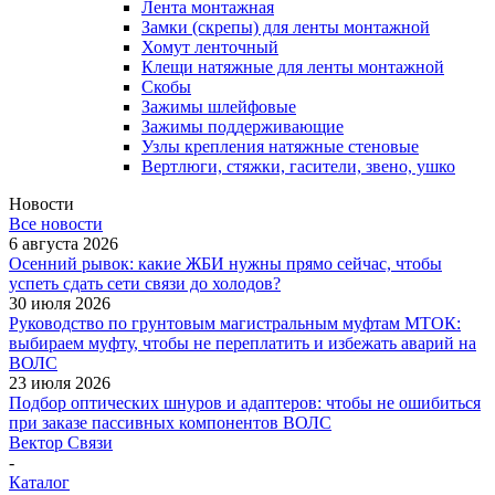
Лента монтажная
Замки (скрепы) для ленты монтажной
Хомут ленточный
Клещи натяжные для ленты монтажной
Скобы
Зажимы шлейфовые
Зажимы поддерживающие
Узлы крепления натяжные стеновые
Вертлюги, стяжки, гасители, звено, ушко
Новости
Все новости
6 августа 2026
Осенний рывок: какие ЖБИ нужны прямо сейчас, чтобы
успеть сдать сети связи до холодов?
30 июля 2026
Руководство по грунтовым магистральным муфтам МТОК:
выбираем муфту, чтобы не переплатить и избежать аварий на
ВОЛС
23 июля 2026
Подбор оптических шнуров и адаптеров: чтобы не ошибиться
при заказе пассивных компонентов ВОЛС
Вектор Связи
-
Каталог