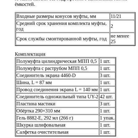
ёмкостей.
Входные размеры конусов муфты, мм
11/21
Средний срок хранения комплекта муфты,
2
год
не менее
Срок службы смонтированной муфты, год
25
Комплектация
Полумуфта цилиндрическая МПП 0,5
1 шт.
Полумуфта с раструбом МПП 0,5
1 шт.
Соединитель экрана 4460-D
3 шт.
Шина, L = 87 мм
1 шт.
Провод соединения экрана L = 140 мм
1 шт.
Соединитель одножильный типа UY-2
42 шт.
Пластина мастики
3 шт.
Обёртка 290×310 мм
1 шт.
Гель 8882-Е, 292 мл (266 г)
1 упак.
Шкурка шлифовальная
1 шт.
Салфетка очистительная
1 шт.