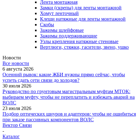
Лента монтажная
Замки (скрепы) для ленты монтажной
Хомут ленточный
Клещи натяжные для ленты монтажной
Скобы
Зажимы шлейфовые
Зажимы поддерживающие
Узлы крепления натяжные стеновые
Вертлюги, стяжки, гасители, звено, ушко
Новости
Все новости
6 августа 2026
Осенний рывок: какие ЖБИ нужны прямо сейчас, чтобы
успеть сдать сети связи до холодов?
30 июля 2026
Руководство по грунтовым магистральным муфтам МТОК:
выбираем муфту, чтобы не переплатить и избежать аварий на
ВОЛС
23 июля 2026
Подбор оптических шнуров и адаптеров: чтобы не ошибиться
при заказе пассивных компонентов ВОЛС
Вектор Связи
-
Каталог