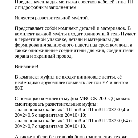
Предназначенна для монтажа сростков кабелей типа ТП
с гидрофобным заполнением.
Является разветвительной муфтой.
Представляет собой комплект деталей и материалов. В
комплект каждой муфты входит заливочный гель Пуласт
в герметичной упаковке, детали и материалы для
формирования заливочного пакета над сростком жил, а
также одножильные соединители для жил, соединители
экрана и экранный провод.
Внимание!
В комплект муфты не входят виниловые ленты, её
необходимо доукомплектовывать лентой EZ и лентой
88Т.
С помощью комплекта муфты МВССК 20-ССД можно
смонтировать разветвительные муфты:
- на основных кабелях ТППэпЗ и ТПппЗП 20×2×0,4 и
20×2×0,5 с вариантами 20=10+10;
- на основных кабелях ТППэпЗ и ТПппЗП 20×2×0,64 и
20×2×0,7 с вариантами 20=10+10.
А также кабели без гидрофобного заполнения тех же