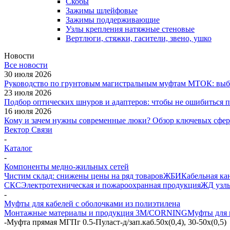
Скобы
Зажимы шлейфовые
Зажимы поддерживающие
Узлы крепления натяжные стеновые
Вертлюги, стяжки, гасители, звено, ушко
Новости
Все новости
30 июля 2026
Руководство по грунтовым магистральным муфтам МТОК: выби
23 июля 2026
Подбор оптических шнуров и адаптеров: чтобы не ошибиться 
16 июля 2026
Кому и зачем нужны современные люки? Обзор ключевых сфер: 
Вектор Связи
-
Каталог
-
Компоненты медно-жильных сетей
Чистим склад: снижены цены на ряд товаров
ЖБИ
Кабельная ка
СКС
Электротехническая и пожароохранная продукция
ЖД узлы
-
Муфты для кабелей с оболочками из полиэтилена
Монтажные материалы и продукция 3M/CORNING
Муфты для 
-
Муфта прямая МГПг 0.5-Пуласт-д/зап.каб.50х(0,4), 30-50х(0,5)