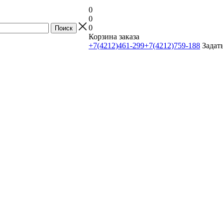
0
0
0
Корзина заказа
+7(4212)461-299
+7(4212)759-188
Задат