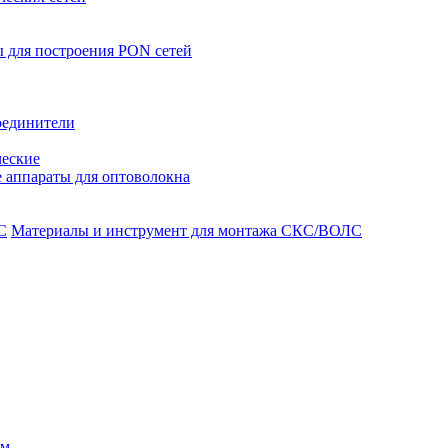
 для построения PON сетей
оединители
ческие
 аппараты для оптоволокна
Материалы и инструмент для монтажа СКС/ВОЛС
ом