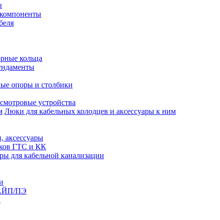
ы
 компоненты
беля
рные кольца
ундаменты
ые опоры и столбики
смотровые устройства
Люки для кабельных колодцев и аксессуары к ним
, аксессуары
юков ГТС и КК
ры для кабельной канализации
и
АЙП/ПЭ
п