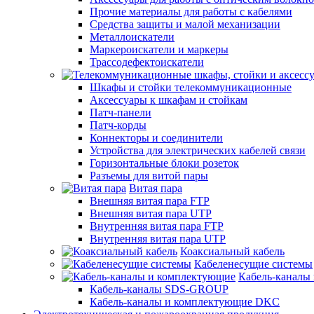
Прочие материалы для работы с кабелями
Средства защиты и малой механизации
Металлоискатели
Маркероискатели и маркеры
Трассодефектоискатели
Шкафы и стойки телекоммуникационные
Аксессуары к шкафам и стойкам
Патч-панели
Патч-корды
Коннекторы и соединители
Устройства для электрических кабелей связи
Горизонтальные блоки розеток
Разъемы для витой пары
Витая пара
Внешняя витая пара FTP
Внешняя витая пара UTP
Внутренняя витая пара FTP
Внутренняя витая пара UTP
Коаксиальный кабель
Кабеленесущие системы
Кабель-каналы
Кабель-каналы SDS-GROUP
Кабель-каналы и комплектующие DKC