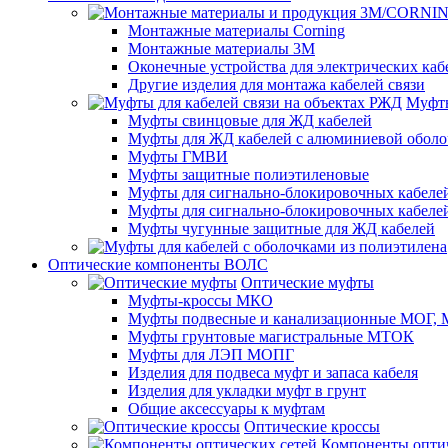
Монтажные материалы Corning
Монтажные материалы 3M
Оконечные устройства для электрических каб
Другие изделия для монтажа кабелей связи
Муфты
Муфты свинцовые для ЖД кабелей
Муфты для ЖД кабелей с алюминиевой оболо
Муфты ГМВИ
Муфты защитные полиэтиленовые
Муфты для сигнально-блокировочных кабелей
Муфты для сигнально-блокировочных кабеле
Муфты чугунные защитные для ЖД кабелей
Оптические компоненты ВОЛС
Оптические муфты
Муфты-кроссы МКО
Муфты подвесные и канализационные МОГ
Муфты грунтовые магистральные МТОК
Муфты для ЛЭП МОПГ
Изделия для подвеса муфт и запаса кабеля
Изделия для укладки муфт в грунт
Общие аксессуары к муфтам
Оптические кроссы
Компоненты оптич