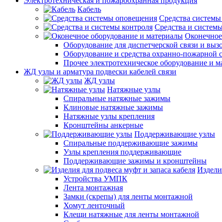
Электротехническая и пожароохранная продукция
Кабель
Средства системы
Средства и системы
Оконечное
Оборудование для диспетчерской связи и выз
Оборудование и средства охранно-пожарной 
Прочее электротехническое оборудование и 
ЖД узлы и арматура подвески кабелей связи
ЖД узлы
Натяжные узлы
Спиральные натяжные зажимы
Клиновые натяжные зажимы
Натяжные узлы крепления
Кронштейны анкерные
Поддерживающие узлы
Спиральные поддерживающие зажимы
Узлы крепления поддерживающие
Поддерживающие зажимы и кронштейны
Издели
Устройства УМПК
Лента монтажная
Замки (скрепы) для ленты монтажной
Хомут ленточный
Клещи натяжные для ленты монтажной