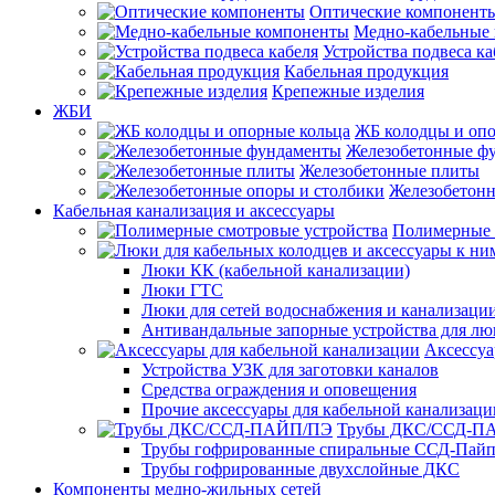
Оптические компонент
Медно-кабельные
Устройства подвеса ка
Кабельная продукция
Крепежные изделия
ЖБИ
ЖБ колодцы и опо
Железобетонные ф
Железобетонные плиты
Железобетонн
Кабельная канализация и аксессуары
Полимерные 
Люки КК (кабельной канализации)
Люки ГТС
Люки для сетей водоснабжения и канализации
Антивандальные запорные устройства для л
Аксессуа
Устройства УЗК для заготовки каналов
Средства ограждения и оповещения
Прочие аксессуары для кабельной канализаци
Трубы ДКС/ССД-П
Трубы гофрированные спиральные ССД-Пай
Трубы гофрированные двухслойные ДКС
Компоненты медно-жильных сетей