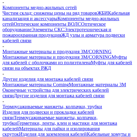
-
Компоненты медно-жильных сетей
Чистим склад: снижены цены на ряд товаров
ЖБИ
Кабельная
канализация и аксессуары
Компоненты медно-жильных
сетей
Оптические компоненты ВОЛС
Оптическое
оборудование
Элементы СКС
Электротехническая и
пожароохранная продукция
ЖД узлы и арматура подвески
кабелей связи
-
Монтажные материалы и продукция 3M/CORNING
Монтажные материалы и продукция 3M/CORNING
Муфты
для кабелей с оболочками из полиэтилена
Муфты для кабелей
связи на объектах РЖД
-
Другие изделия для монтажа кабелей связи
Монтажные материалы Corning
Монтажные материалы 3M
Оконечные устройства для электрических кабелей
связи
Другие изделия для монтажа кабелей связи
-
Термоусаживаемые манжеты, колпачки, трубки
Изделия для подвески и прокладки кабелей
связи
Термоусаживаемые манжеты, колпачки,
трубки
Герметики, ленты, клеи и мастики для монтажа
кабелей
Материалы для пайки и изолирования
скруток
Изделия для заземления кабелей
Кабельные хомуты и