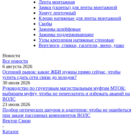
Лента монтажная
Замки (скрепы) для ленты монтажной
Хомут ленточный
Клещи натяжные для ленты монтажной
Скобы
Зажимы шлейфовые
Зажимы поддерживающие
Узлы крепления натяжные стеновые
Вертлюги, стяжки, гасители, звено, ушко
Новости
Все новости
6 августа 2026
Осенний рывок: какие ЖБИ нужны прямо сейчас, чтобы
успеть сдать сети связи до холодов?
30 июля 2026
Руководство по грунтовым магистральным муфтам МТОК:
выбираем муфту, чтобы не переплатить и избежать аварий на
ВОЛС
23 июля 2026
Подбор оптических шнуров и адаптеров: чтобы не ошибиться
при заказе пассивных компонентов ВОЛС
Вектор Связи
-
Каталог