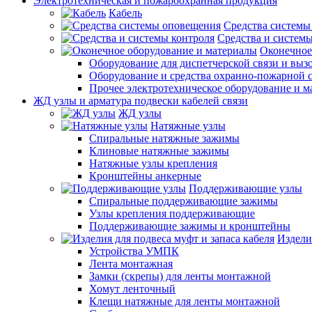
Электротехническая и пожароохранная продукция
Кабель
Средства системы
Средства и системы
Оконечное
Оборудование для диспетчерской связи и выз
Оборудование и средства охранно-пожарной 
Прочее электротехническое оборудование и 
ЖД узлы и арматура подвески кабелей связи
ЖД узлы
Натяжные узлы
Спиральные натяжные зажимы
Клиновые натяжные зажимы
Натяжные узлы крепления
Кронштейны анкерные
Поддерживающие узлы
Спиральные поддерживающие зажимы
Узлы крепления поддерживающие
Поддерживающие зажимы и кронштейны
Издели
Устройства УМПК
Лента монтажная
Замки (скрепы) для ленты монтажной
Хомут ленточный
Клещи натяжные для ленты монтажной