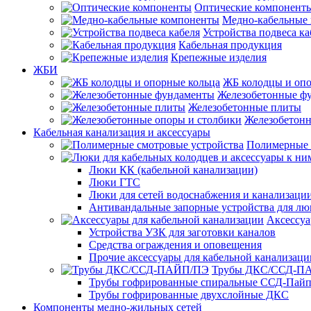
Оптические компонент
Медно-кабельные
Устройства подвеса ка
Кабельная продукция
Крепежные изделия
ЖБИ
ЖБ колодцы и опо
Железобетонные ф
Железобетонные плиты
Железобетонн
Кабельная канализация и аксессуары
Полимерные 
Люки КК (кабельной канализации)
Люки ГТС
Люки для сетей водоснабжения и канализации
Антивандальные запорные устройства для л
Аксессуа
Устройства УЗК для заготовки каналов
Средства ограждения и оповещения
Прочие аксессуары для кабельной канализаци
Трубы ДКС/ССД-П
Трубы гофрированные спиральные ССД-Пай
Трубы гофрированные двухслойные ДКС
Компоненты медно-жильных сетей