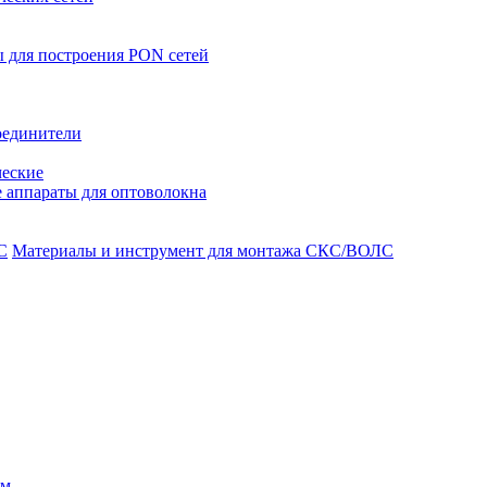
 для построения PON сетей
оединители
ческие
 аппараты для оптоволокна
Материалы и инструмент для монтажа СКС/ВОЛС
ом