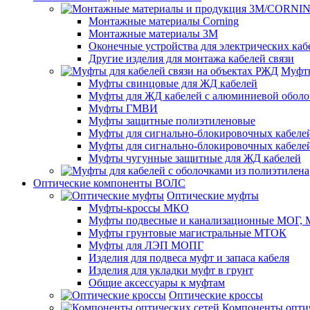
Монтажные материалы Corning
Монтажные материалы 3M
Оконечные устройства для электрических каб
Другие изделия для монтажа кабелей связи
Муфты
Муфты свинцовые для ЖД кабелей
Муфты для ЖД кабелей с алюминиевой оболо
Муфты ГМВИ
Муфты защитные полиэтиленовые
Муфты для сигнально-блокировочных кабелей
Муфты для сигнально-блокировочных кабеле
Муфты чугунные защитные для ЖД кабелей
Оптические компоненты ВОЛС
Оптические муфты
Муфты-кроссы МКО
Муфты подвесные и канализационные МОГ
Муфты грунтовые магистральные МТОК
Муфты для ЛЭП МОПГ
Изделия для подвеса муфт и запаса кабеля
Изделия для укладки муфт в грунт
Общие аксессуары к муфтам
Оптические кроссы
Компоненты оптич