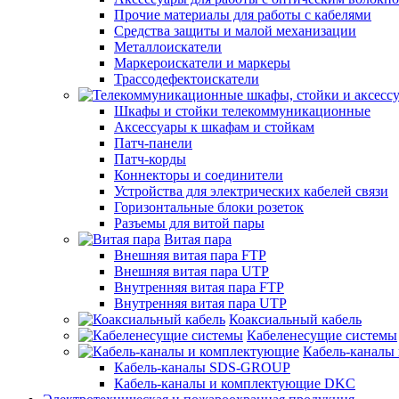
Прочие материалы для работы с кабелями
Средства защиты и малой механизации
Металлоискатели
Маркероискатели и маркеры
Трассодефектоискатели
Шкафы и стойки телекоммуникационные
Аксессуары к шкафам и стойкам
Патч-панели
Патч-корды
Коннекторы и соединители
Устройства для электрических кабелей связи
Горизонтальные блоки розеток
Разъемы для витой пары
Витая пара
Внешняя витая пара FTP
Внешняя витая пара UTP
Внутренняя витая пара FTP
Внутренняя витая пара UTP
Коаксиальный кабель
Кабеленесущие системы
Кабель-каналы
Кабель-каналы SDS-GROUP
Кабель-каналы и комплектующие DKC