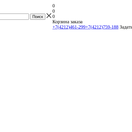
0
0
0
Корзина заказа
+7(4212)461-299
+7(4212)759-188
Задат