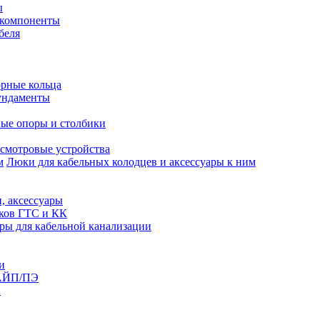
ы
 компоненты
беля
рные кольца
ундаменты
ые опоры и столбики
смотровые устройства
Люки для кабельных колодцев и аксессуары к ним
, аксессуары
юков ГТС и КК
ры для кабельной канализации
и
АЙП/ПЭ
п