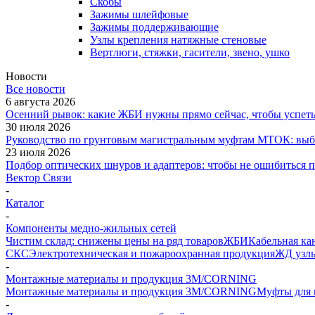
Скобы
Зажимы шлейфовые
Зажимы поддерживающие
Узлы крепления натяжные стеновые
Вертлюги, стяжки, гасители, звено, ушко
Новости
Все новости
6 августа 2026
Осенний рывок: какие ЖБИ нужны прямо сейчас, чтобы успеть 
30 июля 2026
Руководство по грунтовым магистральным муфтам МТОК: выби
23 июля 2026
Подбор оптических шнуров и адаптеров: чтобы не ошибиться 
Вектор Связи
-
Каталог
-
Компоненты медно-жильных сетей
Чистим склад: снижены цены на ряд товаров
ЖБИ
Кабельная ка
СКС
Электротехническая и пожароохранная продукция
ЖД узлы
-
Монтажные материалы и продукция 3M/CORNING
Монтажные материалы и продукция 3M/CORNING
Муфты для 
-