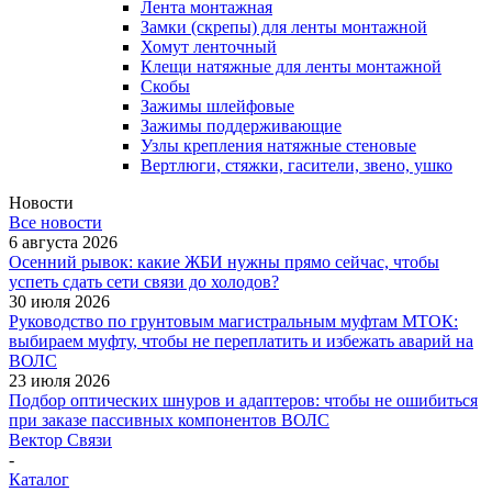
Лента монтажная
Замки (скрепы) для ленты монтажной
Хомут ленточный
Клещи натяжные для ленты монтажной
Скобы
Зажимы шлейфовые
Зажимы поддерживающие
Узлы крепления натяжные стеновые
Вертлюги, стяжки, гасители, звено, ушко
Новости
Все новости
6 августа 2026
Осенний рывок: какие ЖБИ нужны прямо сейчас, чтобы
успеть сдать сети связи до холодов?
30 июля 2026
Руководство по грунтовым магистральным муфтам МТОК:
выбираем муфту, чтобы не переплатить и избежать аварий на
ВОЛС
23 июля 2026
Подбор оптических шнуров и адаптеров: чтобы не ошибиться
при заказе пассивных компонентов ВОЛС
Вектор Связи
-
Каталог