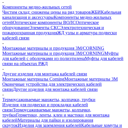
-
Компоненты медно-жильных сетей
Чистим склад: снижены цены на ряд товаров
ЖБИ
Кабельная
канализация и аксессуары
Компоненты медно-жильных
сетей
Оптические компоненты ВОЛС
Оптическое
оборудование
Элементы СКС
Электротехническая и
пожароохранная продукция
ЖД узлы и арматура подвески
кабелей связи
-
Монтажные материалы и продукция 3M/CORNING
Монтажные материалы и продукция 3M/CORNING
Муфты
для кабелей с оболочками из полиэтилена
Муфты для кабелей
связи на объектах РЖД
-
Другие изделия для монтажа кабелей связи
Монтажные материалы Corning
Монтажные материалы 3M
Оконечные устройства для электрических кабелей
связи
Другие изделия для монтажа кабелей связи
-
Термоусаживаемые манжеты, колпачки, трубки
Изделия для подвески и прокладки кабелей
связи
Термоусаживаемые манжеты, колпачки,
трубки
Герметики, ленты, клеи и мастики для монтажа
кабелей
Материалы для пайки и изолирования
скруток
Изделия для заземления кабелей
Кабельные хомуты и