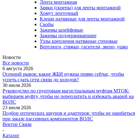
Лента монтажная
Замки (скрепы) для ленты монтажной
Хомут ленточный
Клещи натяжные для ленты монтажной
Скобы
Зажимы шлейфовые
Зажимы поддерживающие
Узлы крепления натяжные стеновые
Вертлюги, стяжки, гасители, звено, ушко
Новости
Все новости
6 августа 2026
Осенний рывок: какие ЖБИ нужны прямо сейчас, чтобы
успеть сдать сети связи до холодов?
30 июля 2026
Руководство по грунтовым магистральным муфтам МТОК:
выбираем муфту, чтобы не переплатить и избежать аварий на
ВОЛС
23 июля 2026
Подбор оптических шнуров и адаптеров: чтобы не ошибиться
при заказе пассивных компонентов ВОЛС
Вектор Связи
-
Каталог