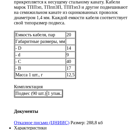
прикрепляется к несущему стальному канату. Кабели
марок ТППэп, ТПппЗП, ТППэпЗ и другие подвешивают
на семижильном канате из оцинкованных проволок
диаметром 1,4 мм. Каждой емкости кабеля соответствует
свой типоразмер подвеса.
Емкость кабеля, пар
20
Габаритные размеры, мм
- D
14
- d
9
- C
40
- B
17
Масса 1 шт., г
12,5
Комплектация
Подвес (90 шт.)
1 упак.
Документы
Отказное письмо (ЦНИИС)
Размер: 288,8 кб
Характеристики