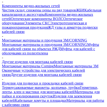
-
Компоненты медно-жильных сетей
Чистим склад: снижены цены на ряд товаров
ЖБИ
Кабельная
канализация и аксессуары
Компоненты медно-жильных
сетей
Оптические компоненты ВОЛС
Оптическое
оборудование
Элементы СКС
Электротехническая и
пожароохранная продукция
ЖД узлы и арматура подвески
кабелей связи
-
Монтажные материалы и продукция 3M/CORNING
Монтажные материалы и продукция 3M/CORNING
Муфты
для кабелей связи на объектах РЖД
Муфты для кабелей с
оболочками из полиэтилена
-
Другие изделия для монтажа кабелей связи
Монтажные материалы Corning
Монтажные материалы 3M
Оконечные устройства для электрических кабелей
связи
Другие изделия для монтажа кабелей связи
-
Изделия для подвески и прокладки кабелей связи
Термоусаживаемые манжеты, колпачки, трубки
Герметики,
ленты, клеи и мастики для монтажа кабелей
Материалы для
пайки и изолирования скруток
Изделия для заземления
кабелей
Кабельные хомуты и площадки
Материалы для работы
с кабелями связи