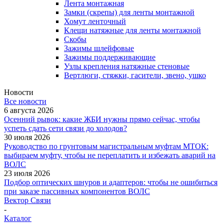
Лента монтажная
Замки (скрепы) для ленты монтажной
Хомут ленточный
Клещи натяжные для ленты монтажной
Скобы
Зажимы шлейфовые
Зажимы поддерживающие
Узлы крепления натяжные стеновые
Вертлюги, стяжки, гасители, звено, ушко
Новости
Все новости
6 августа 2026
Осенний рывок: какие ЖБИ нужны прямо сейчас, чтобы
успеть сдать сети связи до холодов?
30 июля 2026
Руководство по грунтовым магистральным муфтам МТОК:
выбираем муфту, чтобы не переплатить и избежать аварий на
ВОЛС
23 июля 2026
Подбор оптических шнуров и адаптеров: чтобы не ошибиться
при заказе пассивных компонентов ВОЛС
Вектор Связи
-
Каталог