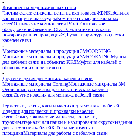
-
Компоненты медно-жильных сетей
Чистим склад: снижены цены на ряд товаров
ЖБИ
Кабельная
канализация и аксессуары
Компоненты медно-жильных
сетей
Оптические компоненты ВОЛС
Оптическое
оборудование
Элементы СКС
Электротехническая и
пожароохранная продукция
ЖД узлы и арматура подвески
кабелей связи
-
Монтажные материалы и продукция 3M/CORNING
Монтажные материалы и продукция 3M/CORNING
Муфты
для кабелей связи на объектах РЖД
Муфты для кабелей с
оболочками из полиэтилена
-
Другие изделия для монтажа кабелей связи
Монтажные материалы Corning
Монтажные материалы 3M
Оконечные устройства для электрических кабелей
связи
Другие изделия для монтажа кабелей связи
-
Герметики, ленты, клеи и мастики для монтажа кабелей
Изделия для подвески и прокладки кабелей
связи
Термоусаживаемые манжеты, колпачки,
трубки
Материалы для пайки и изолирования скруток
Изделия
для заземления кабелей
Кабельные хомуты и
площадки
Материалы для работы с кабелями связи