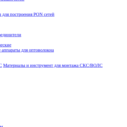
 для построения PON сетей
оединители
ческие
 аппараты для оптоволокна
Материалы и инструмент для монтажа СКС/ВОЛС
ом