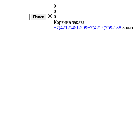
0
0
0
Корзина заказа
+7(4212)461-299
+7(4212)759-188
Задат