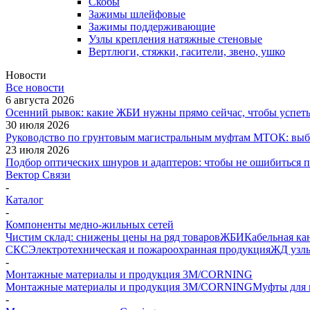
Скобы
Зажимы шлейфовые
Зажимы поддерживающие
Узлы крепления натяжные стеновые
Вертлюги, стяжки, гасители, звено, ушко
Новости
Все новости
6 августа 2026
Осенний рывок: какие ЖБИ нужны прямо сейчас, чтобы успеть 
30 июля 2026
Руководство по грунтовым магистральным муфтам МТОК: выби
23 июля 2026
Подбор оптических шнуров и адаптеров: чтобы не ошибиться 
Вектор Связи
-
Каталог
-
Компоненты медно-жильных сетей
Чистим склад: снижены цены на ряд товаров
ЖБИ
Кабельная ка
СКС
Электротехническая и пожароохранная продукция
ЖД узлы
-
Монтажные материалы и продукция 3M/CORNING
Монтажные материалы и продукция 3M/CORNING
Муфты для 
-