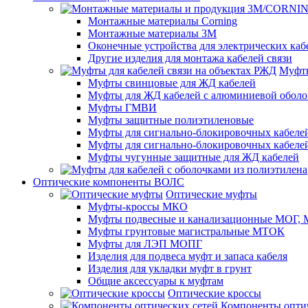
Монтажные материалы Corning
Монтажные материалы 3M
Оконечные устройства для электрических каб
Другие изделия для монтажа кабелей связи
Муфты
Муфты свинцовые для ЖД кабелей
Муфты для ЖД кабелей с алюминиевой оболо
Муфты ГМВИ
Муфты защитные полиэтиленовые
Муфты для сигнально-блокировочных кабелей
Муфты для сигнально-блокировочных кабеле
Муфты чугунные защитные для ЖД кабелей
Оптические компоненты ВОЛС
Оптические муфты
Муфты-кроссы МКО
Муфты подвесные и канализационные МОГ
Муфты грунтовые магистральные МТОК
Муфты для ЛЭП МОПГ
Изделия для подвеса муфт и запаса кабеля
Изделия для укладки муфт в грунт
Общие аксессуары к муфтам
Оптические кроссы
Компоненты оптич