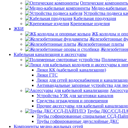
Оптические компонент
Медно-кабельные
Устройства подвеса ка
Кабельная продукция
Крепежные изделия
ЖБИ
ЖБ колодцы и опо
Железобетонные ф
Железобетонные плиты
Железобетонн
Кабельная канализация и аксессуары
Полимерные 
Люки КК (кабельной канализации)
Люки ГТС
Люки для сетей водоснабжения и канализации
Антивандальные запорные устройства для л
Аксессуа
Устройства УЗК для заготовки каналов
Средства ограждения и оповещения
Прочие аксессуары для кабельной канализаци
Трубы ДКС/ССД-П
Трубы гофрированные спиральные ССД-Пай
Трубы гофрированные двухслойные ДКС
Компоненты медно-жильных сетей