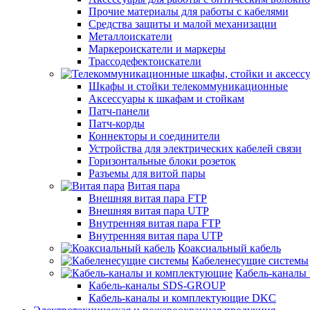
Прочие материалы для работы с кабелями
Средства защиты и малой механизации
Металлоискатели
Маркероискатели и маркеры
Трассодефектоискатели
Шкафы и стойки телекоммуникационные
Аксессуары к шкафам и стойкам
Патч-панели
Патч-корды
Коннекторы и соединители
Устройства для электрических кабелей связи
Горизонтальные блоки розеток
Разъемы для витой пары
Витая пара
Внешняя витая пара FTP
Внешняя витая пара UTP
Внутренняя витая пара FTP
Внутренняя витая пара UTP
Коаксиальный кабель
Кабеленесущие системы
Кабель-каналы
Кабель-каналы SDS-GROUP
Кабель-каналы и комплектующие DKC