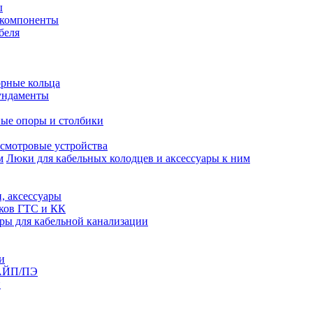
ы
 компоненты
беля
рные кольца
ундаменты
ые опоры и столбики
смотровые устройства
Люки для кабельных колодцев и аксессуары к ним
, аксессуары
юков ГТС и КК
ры для кабельной канализации
и
АЙП/ПЭ
п