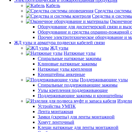
Электротехническая и пожароохранная продукция
Кабель
Средства системы
Средства и системы
Оконечное
Оборудование для диспетчерской связи и выз
Оборудование и средства охранно-пожарной 
Прочее электротехническое оборудование и 
ЖД узлы и арматура подвески кабелей связи
ЖД узлы
Натяжные узлы
Спиральные натяжные зажимы
Клиновые натяжные зажимы
Натяжные узлы крепления
Кронштейны анкерные
Поддерживающие узлы
Спиральные поддерживающие зажимы
Узлы крепления поддерживающие
Поддерживающие зажимы и кронштейны
Издели
Устройства УМПК
Лента монтажная
Замки (скрепы) для ленты монтажной
Хомут ленточный
Клещи натяжные для ленты монтажной