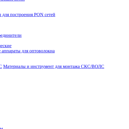
 для построения PON сетей
оединители
ческие
 аппараты для оптоволокна
Материалы и инструмент для монтажа СКС/ВОЛС
ом