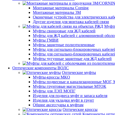
Монтажные материалы Corning
Монтажные материалы 3M
Оконечные устройства для электрических каб
Другие изделия для монтажа кабелей связи
Муфты
Муфты свинцовые для ЖД кабелей
Муфты для ЖД кабелей с алюминиевой оболо
Муфты ГМВИ
Муфты защитные полиэтиленовые
Муфты для сигнально-блокировочных кабелей
Муфты для сигнально-блокировочных кабеле
Муфты чугунные защитные для ЖД кабелей
Оптические компоненты ВОЛС
Оптические муфты
Муфты-кроссы МКО
Муфты подвесные и канализационные МОГ
Муфты грунтовые магистральные МТОК
Муфты для ЛЭП МОПГ
Изделия для подвеса муфт и запаса кабеля
Изделия для укладки муфт в грунт
Общие аксессуары к муфтам
Оптические кроссы
Компоненты оптич