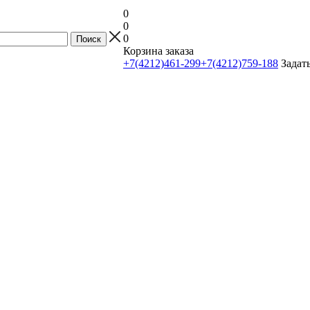
0
0
0
Корзина заказа
+7(4212)461-299
+7(4212)759-188
Задат