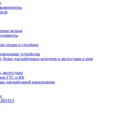
ы
 компоненты
беля
рные кольца
ундаменты
ые опоры и столбики
смотровые устройства
Люки для кабельных колодцев и аксессуары к ним
, аксессуары
юков ГТС и КК
ры для кабельной канализации
и
АЙП/ПЭ
п