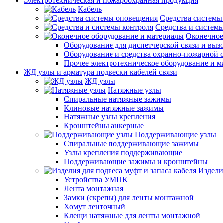
Электротехническая и пожароохранная продукция
Кабель
Средства системы
Средства и системы
Оконечное
Оборудование для диспетчерской связи и выз
Оборудование и средства охранно-пожарной 
Прочее электротехническое оборудование и 
ЖД узлы и арматура подвески кабелей связи
ЖД узлы
Натяжные узлы
Спиральные натяжные зажимы
Клиновые натяжные зажимы
Натяжные узлы крепления
Кронштейны анкерные
Поддерживающие узлы
Спиральные поддерживающие зажимы
Узлы крепления поддерживающие
Поддерживающие зажимы и кронштейны
Издели
Устройства УМПК
Лента монтажная
Замки (скрепы) для ленты монтажной
Хомут ленточный
Клещи натяжные для ленты монтажной