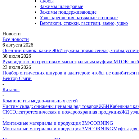
Скобы
Зажимы шлейфовые
Зажимы поддерживающие
Узлы крепления натяжные стеновые
Вертлюги, стяжки, гасители, звено, ушко
Новости
Все новости
6 августа 2026
Осенний рывок: какие ЖБИ нужны прямо сейчас, чтобы успеть 
30 июля 2026
Руководство по грунтовым магистральным муфтам МТОК: выби
23 июля 2026
Подбор оптических шнуров и адаптеров: чтобы не ошибиться 
Вектор Связи
-
Каталог
-
Компоненты медно-жильных сетей
Чистим склад: снижены цены на ряд товаров
ЖБИ
Кабельная ка
СКС
Электротехническая и пожароохранная продукция
ЖД узлы
-
Монтажные материалы и продукция 3M/CORNING
Монтажные материалы и продукция 3M/CORNING
Муфты для 
-