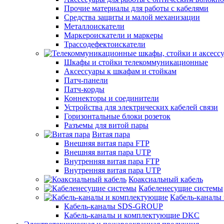
Прочие материалы для работы с кабелями
Средства защиты и малой механизации
Металлоискатели
Маркероискатели и маркеры
Трассодефектоискатели
Шкафы и стойки телекоммуникационные
Аксессуары к шкафам и стойкам
Патч-панели
Патч-корды
Коннекторы и соединители
Устройства для электрических кабелей связи
Горизонтальные блоки розеток
Разъемы для витой пары
Витая пара
Внешняя витая пара FTP
Внешняя витая пара UTP
Внутренняя витая пара FTP
Внутренняя витая пара UTP
Коаксиальный кабель
Кабеленесущие системы
Кабель-каналы
Кабель-каналы SDS-GROUP
Кабель-каналы и комплектующие DKC