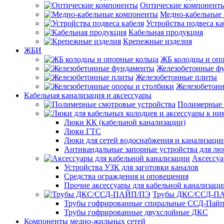
Оптические компонент
Медно-кабельные
Устройства подвеса ка
Кабельная продукция
Крепежные изделия
ЖБИ
ЖБ колодцы и опо
Железобетонные ф
Железобетонные плиты
Железобетонн
Кабельная канализация и аксессуары
Полимерные 
Люки КК (кабельной канализации)
Люки ГТС
Люки для сетей водоснабжения и канализации
Антивандальные запорные устройства для л
Аксессуа
Устройства УЗК для заготовки каналов
Средства ограждения и оповещения
Прочие аксессуары для кабельной канализаци
Трубы ДКС/ССД-П
Трубы гофрированные спиральные ССД-Пай
Трубы гофрированные двухслойные ДКС
Компоненты медно-жильных сетей