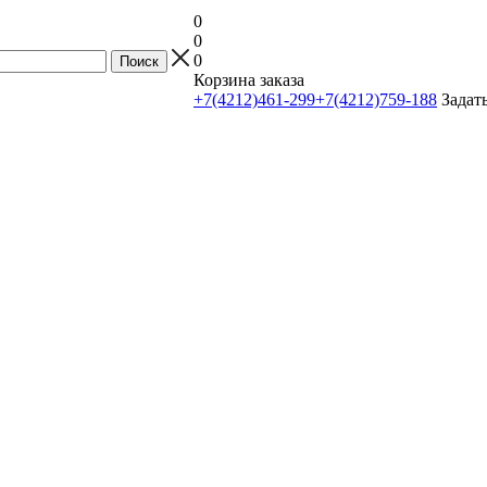
0
0
0
Корзина заказа
+7(4212)461-299
+7(4212)759-188
Задат