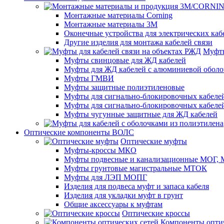
Монтажные материалы Corning
Монтажные материалы 3M
Оконечные устройства для электрических каб
Другие изделия для монтажа кабелей связи
Муфты
Муфты свинцовые для ЖД кабелей
Муфты для ЖД кабелей с алюминиевой оболо
Муфты ГМВИ
Муфты защитные полиэтиленовые
Муфты для сигнально-блокировочных кабелей
Муфты для сигнально-блокировочных кабеле
Муфты чугунные защитные для ЖД кабелей
Оптические компоненты ВОЛС
Оптические муфты
Муфты-кроссы МКО
Муфты подвесные и канализационные МОГ
Муфты грунтовые магистральные МТОК
Муфты для ЛЭП МОПГ
Изделия для подвеса муфт и запаса кабеля
Изделия для укладки муфт в грунт
Общие аксессуары к муфтам
Оптические кроссы
Компоненты оптич