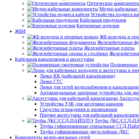
Оптические компонент
Медно-кабельные
Устройства подвеса ка
Кабельная продукция
Крепежные изделия
ЖБИ
ЖБ колодцы и опо
Железобетонные ф
Железобетонные плиты
Железобетонн
Кабельная канализация и аксессуары
Полимерные 
Люки КК (кабельной канализации)
Люки ГТС
Люки для сетей водоснабжения и канализации
Антивандальные запорные устройства для л
Аксессуа
Устройства УЗК для заготовки каналов
Средства ограждения и оповещения
Прочие аксессуары для кабельной канализаци
Трубы ДКС/ССД-П
Трубы гофрированные спиральные ССД-Пай
Трубы гофрированные двухслойные ДКС
Компоненты медно-жильных сетей