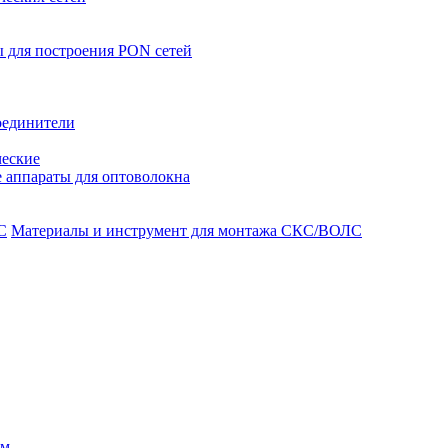
 для построения PON сетей
оединители
ческие
 аппараты для оптоволокна
Материалы и инструмент для монтажа СКС/ВОЛС
ом