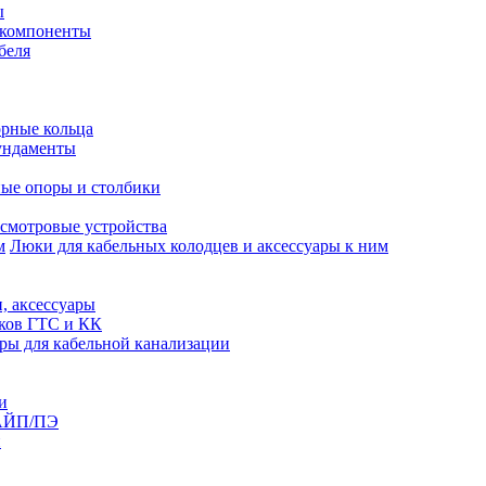
ы
 компоненты
беля
рные кольца
ундаменты
ые опоры и столбики
смотровые устройства
Люки для кабельных колодцев и аксессуары к ним
, аксессуары
юков ГТС и КК
ры для кабельной канализации
и
АЙП/ПЭ
п