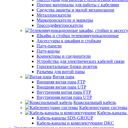
Прочие материалы для работы с кабелями
Средства защиты и малой механизации
Металлоискатели
Маркероискатели и маркеры
Трассодефектоискатели
Шкафы и стойки телекоммуникационные
Аксессуары к шкафам и стойкам
Патч-панели
Патч-корды
Коннекторы и соединители
Устройства для электрических кабелей связи
Горизонтальные блоки розеток
Разъемы для витой пары
Витая пара
Внешняя витая пара FTP
Внешняя витая пара UTP
Внутренняя витая пара FTP
Внутренняя витая пара UTP
Коаксиальный кабель
Кабеленесущие системы
Кабель-каналы
Кабель-каналы SDS-GROUP
Кабель-каналы и комплектующие DKC