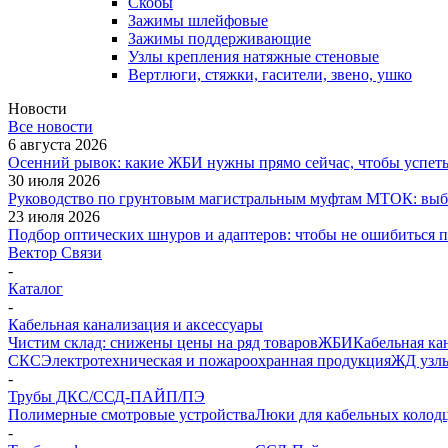
Скобы
Зажимы шлейфовые
Зажимы поддерживающие
Узлы крепления натяжные стеновые
Вертлюги, стяжки, гасители, звено, ушко
Новости
Все новости
6 августа 2026
Осенний рывок: какие ЖБИ нужны прямо сейчас, чтобы успеть 
30 июля 2026
Руководство по грунтовым магистральным муфтам МТОК: выби
23 июля 2026
Подбор оптических шнуров и адаптеров: чтобы не ошибиться 
Вектор Связи
-
Каталог
-
Кабельная канализация и аксессуары
Чистим склад: снижены цены на ряд товаров
ЖБИ
Кабельная ка
СКС
Электротехническая и пожароохранная продукция
ЖД узлы
-
Трубы ДКС/ССД-ПАЙП/ПЭ
Полимерные смотровые устройства
Люки для кабельных колодц
-