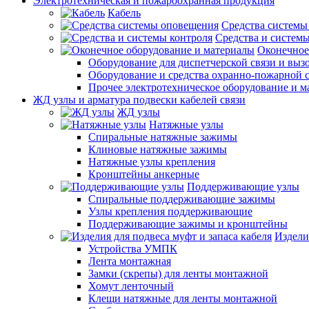
Электротехническая и пожароохранная продукция
Кабель
Средства системы
Средства и системы
Оконечное
Оборудование для диспетчерской связи и выз
Оборудование и средства охранно-пожарной 
Прочее электротехническое оборудование и 
ЖД узлы и арматура подвески кабелей связи
ЖД узлы
Натяжные узлы
Спиральные натяжные зажимы
Клиновые натяжные зажимы
Натяжные узлы крепления
Кронштейны анкерные
Поддерживающие узлы
Спиральные поддерживающие зажимы
Узлы крепления поддерживающие
Поддерживающие зажимы и кронштейны
Издели
Устройства УМПК
Лента монтажная
Замки (скрепы) для ленты монтажной
Хомут ленточный
Клещи натяжные для ленты монтажной