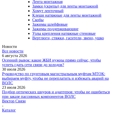
Лента монтажная
Замки (скрепы) для ленты монтажной
Хомут ленточный
Клещи натяжные для ленты монтажной
Скобы
Зажимы шлейфовые
Зажимы поддерживающие
Узлы крепления натяжные стеновые
Вертлюги, стяжки, гасители, звено, ушко
Новости
Все новости
6 августа 2026
Осенний рывок: какие ЖБИ нужны прямо сейчас, чтобы
успеть сдать сети связи до холодов?
30 июля 2026
Руководство по грунтовым магистральным муфтам МТОК:
выбираем муфту, чтобы не переплатить и избежать аварий на
ВОЛС
23 июля 2026
Подбор оптических шнуров и адаптеров: чтобы не ошибиться
при заказе пассивных компонентов ВОЛС
Вектор Связи
-
Каталог