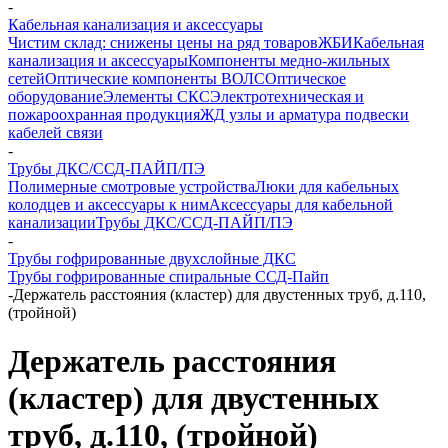
-
Кабельная канализация и аксессуары
Чистим склад: снижены цены на ряд товаров
ЖБИ
Кабельная
канализация и аксессуары
Компоненты медно-жильных
сетей
Оптические компоненты ВОЛС
Оптическое
оборудование
Элементы СКС
Электротехническая и
пожароохранная продукция
ЖД узлы и арматура подвески
кабелей связи
-
Трубы ДКС/ССД-ПАЙП/ПЭ
Полимерные смотровые устройства
Люки для кабельных
колодцев и аксессуары к ним
Аксессуары для кабельной
канализации
Трубы ДКС/ССД-ПАЙП/ПЭ
-
Трубы гофрированные двухслойные ДКС
Трубы гофрированные спиральные ССД-Пайп
-
Держатель расстояния (кластер) для двустенных труб, д.110,
(тройной)
Держатель расстояния
(кластер) для двустенных
труб, д.110, (тройной)