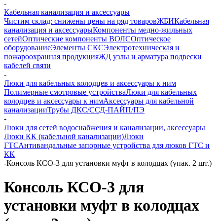
-
Кабельная канализация и аксессуары
Чистим склад: снижены цены на ряд товаров
ЖБИ
Кабельная
канализация и аксессуары
Компоненты медно-жильных
сетей
Оптические компоненты ВОЛС
Оптическое
оборудование
Элементы СКС
Электротехническая и
пожароохранная продукция
ЖД узлы и арматура подвески
кабелей связи
-
Люки для кабельных колодцев и аксессуары к ним
Полимерные смотровые устройства
Люки для кабельных
колодцев и аксессуары к ним
Аксессуары для кабельной
канализации
Трубы ДКС/ССД-ПАЙП/ПЭ
-
Люки для сетей водоснабжения и канализации, аксессуары
Люки КК (кабельной канализации)
Люки
ГТС
Антивандальные запорные устройства для люков ГТС и
КК
-
Консоль КСО-3 для установки муфт в колодцах (упак. 2 шт.)
Консоль КСО-3 для
установки муфт в колодцах