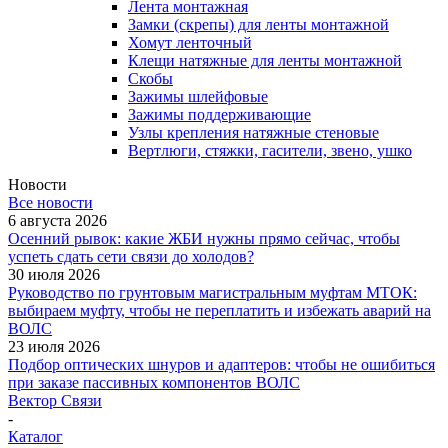
Лента монтажная
Замки (скрепы) для ленты монтажной
Хомут ленточный
Клещи натяжные для ленты монтажной
Скобы
Зажимы шлейфовые
Зажимы поддерживающие
Узлы крепления натяжные стеновые
Вертлюги, стяжки, гасители, звено, ушко
Новости
Все новости
6 августа 2026
Осенний рывок: какие ЖБИ нужны прямо сейчас, чтобы
успеть сдать сети связи до холодов?
30 июля 2026
Руководство по грунтовым магистральным муфтам МТОК:
выбираем муфту, чтобы не переплатить и избежать аварий на
ВОЛС
23 июля 2026
Подбор оптических шнуров и адаптеров: чтобы не ошибиться
при заказе пассивных компонентов ВОЛС
Вектор Связи
-
Каталог