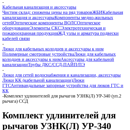
-
Кабельная канализация и аксессуары
Чистим склад: снижены цены на ряд товаров
ЖБИ
Кабельная
канализация и аксессуары
Компоненты медно-жильных
сетей
Оптические компоненты ВОЛС
Оптическое
оборудование
Элементы СКС
Электротехническая и
пожароохранная продукция
ЖД узлы и арматура подвески
кабелей связи
-
Люки для кабельных колодцев и аксессуары к ним
Полимерные смотровые устройства
Люки для кабельных
колодцев и аксессуары к ним
Аксессуары для кабельной
канализации
Трубы ДКС/ССД-ПАЙП/ПЭ
-
Люки для сетей водоснабжения и канализации, аксессуары
Люки КК (кабельной канализации)
Люки
ГТС
Антивандальные запорные устройства для люков ГТС и
КК
-
Комплект удлинителей для рычагов УЗНК(Л) УР-340 (уп.2
рычага) ССД
Комплект удлинителей для
рычагов УЗНК(Л) УР-340