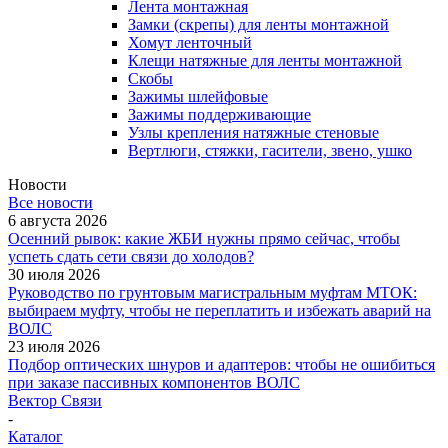
Лента монтажная
Замки (скрепы) для ленты монтажной
Хомут ленточный
Клещи натяжные для ленты монтажной
Скобы
Зажимы шлейфовые
Зажимы поддерживающие
Узлы крепления натяжные стеновые
Вертлюги, стяжки, гасители, звено, ушко
Новости
Все новости
6 августа 2026
Осенний рывок: какие ЖБИ нужны прямо сейчас, чтобы
успеть сдать сети связи до холодов?
30 июля 2026
Руководство по грунтовым магистральным муфтам МТОК:
выбираем муфту, чтобы не переплатить и избежать аварий на
ВОЛС
23 июля 2026
Подбор оптических шнуров и адаптеров: чтобы не ошибиться
при заказе пассивных компонентов ВОЛС
Вектор Связи
-
Каталог