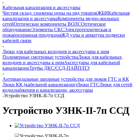
-
Кабельная канализация и аксессуары
Чистим склад: снижены цены на ряд товаров
ЖБИ
Кабельная
канализация и аксессуары
Компоненты медно-жильных
сетей
Оптические компоненты ВОЛС
Оптическое
оборудование
Элементы СКС
Электротехническая и
пожароохранная продукция
ЖД узлы и арматура подвески
кабелей связи
-
Люки для кабельных колодцев и аксессуары к ним
Полимерные смотровые устройства
Люки для кабельных
колодцев и аксессуары к ним
Аксессуары для кабельной
канализации
Трубы ДКС/ССД-ПАЙП/ПЭ
-
Антивандальные запорные устройства для люков ГТС и КК
Люки КК (кабельной канализации)
Люки ГТС
Люки для сетей
водоснабжения и канализации, аксессуары
-
Устройство УЗНК-II-7п ССД
Устройство УЗНК-II-7п ССД