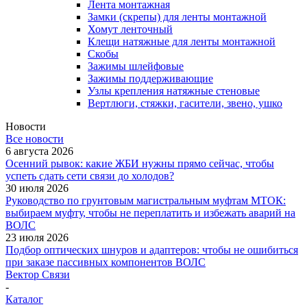
Лента монтажная
Замки (скрепы) для ленты монтажной
Хомут ленточный
Клещи натяжные для ленты монтажной
Скобы
Зажимы шлейфовые
Зажимы поддерживающие
Узлы крепления натяжные стеновые
Вертлюги, стяжки, гасители, звено, ушко
Новости
Все новости
6 августа 2026
Осенний рывок: какие ЖБИ нужны прямо сейчас, чтобы
успеть сдать сети связи до холодов?
30 июля 2026
Руководство по грунтовым магистральным муфтам МТОК:
выбираем муфту, чтобы не переплатить и избежать аварий на
ВОЛС
23 июля 2026
Подбор оптических шнуров и адаптеров: чтобы не ошибиться
при заказе пассивных компонентов ВОЛС
Вектор Связи
-
Каталог