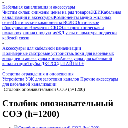
-
Кабельная канализация и аксессуары
Чистим склад: снижены цены на ряд товаров
ЖБИ
Кабельная
канализация и аксессуары
Компоненты медно-жильных
сетей
Оптические компоненты ВОЛС
Оптическое
оборудование
Элементы СКС
Электротехническая и
пожароохранная продукция
ЖД узлы и арматура подвески
кабелей связи
-
Аксессуары для кабельной канализации
Полимерные смотровые устройства
Люки для кабельных
колодцев и аксессуары к ним
Аксессуары для кабельной
канализации
Трубы ДКС/ССД-ПАЙП/ПЭ
-
Средства ограждения и оповещения
Устройства УЗК для заготовки каналов
Прочие аксессуары
для кабельной канализации
-
Столбик опознавательный СОЭ (h=1200)
Столбик опознавательный
СОЭ (h=1200)