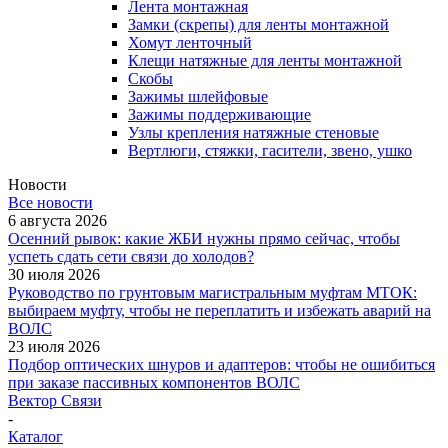
Лента монтажная
Замки (скрепы) для ленты монтажной
Хомут ленточный
Клещи натяжные для ленты монтажной
Скобы
Зажимы шлейфовые
Зажимы поддерживающие
Узлы крепления натяжные стеновые
Вертлюги, стяжки, гасители, звено, ушко
Новости
Все новости
6 августа 2026
Осенний рывок: какие ЖБИ нужны прямо сейчас, чтобы
успеть сдать сети связи до холодов?
30 июля 2026
Руководство по грунтовым магистральным муфтам МТОК:
выбираем муфту, чтобы не переплатить и избежать аварий на
ВОЛС
23 июля 2026
Подбор оптических шнуров и адаптеров: чтобы не ошибиться
при заказе пассивных компонентов ВОЛС
Вектор Связи
-
Каталог