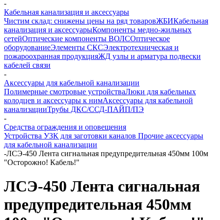
-
Кабельная канализация и аксессуары
Чистим склад: снижены цены на ряд товаров
ЖБИ
Кабельная
канализация и аксессуары
Компоненты медно-жильных
сетей
Оптические компоненты ВОЛС
Оптическое
оборудование
Элементы СКС
Электротехническая и
пожароохранная продукция
ЖД узлы и арматура подвески
кабелей связи
-
Аксессуары для кабельной канализации
Полимерные смотровые устройства
Люки для кабельных
колодцев и аксессуары к ним
Аксессуары для кабельной
канализации
Трубы ДКС/ССД-ПАЙП/ПЭ
-
Средства ограждения и оповещения
Устройства УЗК для заготовки каналов
Прочие аксессуары
для кабельной канализации
-
ЛСЭ-450 Лента сигнальная предупредительная 450мм 100м
"Осторожно! Кабель!"
ЛСЭ-450 Лента сигнальная
предупредительная 450мм