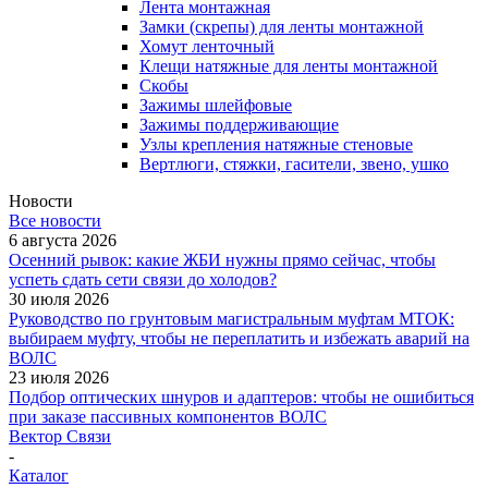
Лента монтажная
Замки (скрепы) для ленты монтажной
Хомут ленточный
Клещи натяжные для ленты монтажной
Скобы
Зажимы шлейфовые
Зажимы поддерживающие
Узлы крепления натяжные стеновые
Вертлюги, стяжки, гасители, звено, ушко
Новости
Все новости
6 августа 2026
Осенний рывок: какие ЖБИ нужны прямо сейчас, чтобы
успеть сдать сети связи до холодов?
30 июля 2026
Руководство по грунтовым магистральным муфтам МТОК:
выбираем муфту, чтобы не переплатить и избежать аварий на
ВОЛС
23 июля 2026
Подбор оптических шнуров и адаптеров: чтобы не ошибиться
при заказе пассивных компонентов ВОЛС
Вектор Связи
-
Каталог