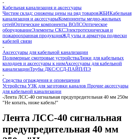
-
Кабельная канализация и аксессуары
Чистим склад: снижены цены на ряд товаров
ЖБИ
Кабельная
канализация и аксессуары
Компоненты медно-жильных
сетей
Оптические компоненты ВОЛС
Оптическое
оборудование
Элементы СКС
Электротехническая и
пожароохранная продукция
ЖД узлы и арматура подвески
кабелей связи
-
Аксессуары для кабельной канализации
Полимерные смотровые устройства
Люки для кабельных
колодцев и аксессуары к ним
Аксессуары для кабельной
канализации
Трубы ДКС/ССД-ПАЙП/ПЭ
-
Средства ограждения и оповещения
Устройства УЗК для заготовки каналов
Прочие аксессуары
для кабельной канализации
-
Лента ЛСС-40 сигнальная предупредительная 40 мм 250м
"Не копать, ниже кабель!"
Лента ЛСС-40 сигнальная
предупредительная 40 мм