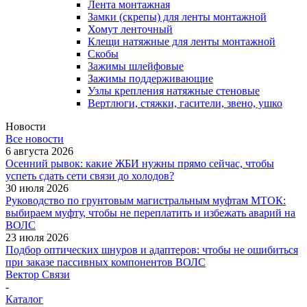
Лента монтажная
Замки (скрепы) для ленты монтажной
Хомут ленточный
Клещи натяжные для ленты монтажной
Скобы
Зажимы шлейфовые
Зажимы поддерживающие
Узлы крепления натяжные стеновые
Вертлюги, стяжки, гасители, звено, ушко
Новости
Все новости
6 августа 2026
Осенний рывок: какие ЖБИ нужны прямо сейчас, чтобы
успеть сдать сети связи до холодов?
30 июля 2026
Руководство по грунтовым магистральным муфтам МТОК:
выбираем муфту, чтобы не переплатить и избежать аварий на
ВОЛС
23 июля 2026
Подбор оптических шнуров и адаптеров: чтобы не ошибиться
при заказе пассивных компонентов ВОЛС
Вектор Связи
-
Каталог