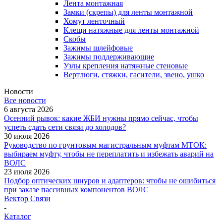
Лента монтажная
Замки (скрепы) для ленты монтажной
Хомут ленточный
Клещи натяжные для ленты монтажной
Скобы
Зажимы шлейфовые
Зажимы поддерживающие
Узлы крепления натяжные стеновые
Вертлюги, стяжки, гасители, звено, ушко
Новости
Все новости
6 августа 2026
Осенний рывок: какие ЖБИ нужны прямо сейчас, чтобы
успеть сдать сети связи до холодов?
30 июля 2026
Руководство по грунтовым магистральным муфтам МТОК:
выбираем муфту, чтобы не переплатить и избежать аварий на
ВОЛС
23 июля 2026
Подбор оптических шнуров и адаптеров: чтобы не ошибиться
при заказе пассивных компонентов ВОЛС
Вектор Связи
-
Каталог