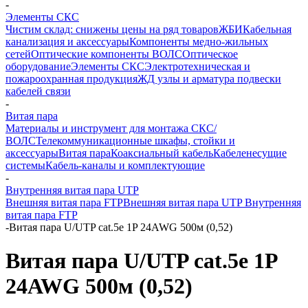
-
Элементы СКС
Чистим склад: снижены цены на ряд товаров
ЖБИ
Кабельная
канализация и аксессуары
Компоненты медно-жильных
сетей
Оптические компоненты ВОЛС
Оптическое
оборудование
Элементы СКС
Электротехническая и
пожароохранная продукция
ЖД узлы и арматура подвески
кабелей связи
-
Витая пара
Материалы и инструмент для монтажа СКС/
ВОЛС
Телекоммуникационные шкафы, стойки и
аксессуары
Витая пара
Коаксиальный кабель
Кабеленесущие
системы
Кабель-каналы и комплектующие
-
Внутренняя витая пара UTP
Внешняя витая пара FTP
Внешняя витая пара UTP
Внутренняя
витая пара FTP
-
Витая пара U/UTP cat.5e 1P 24AWG 500м (0,52)
Витая пара U/UTP cat.5e 1P
24AWG 500м (0,52)