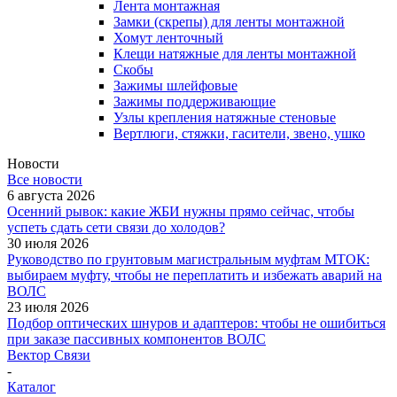
Лента монтажная
Замки (скрепы) для ленты монтажной
Хомут ленточный
Клещи натяжные для ленты монтажной
Скобы
Зажимы шлейфовые
Зажимы поддерживающие
Узлы крепления натяжные стеновые
Вертлюги, стяжки, гасители, звено, ушко
Новости
Все новости
6 августа 2026
Осенний рывок: какие ЖБИ нужны прямо сейчас, чтобы
успеть сдать сети связи до холодов?
30 июля 2026
Руководство по грунтовым магистральным муфтам МТОК:
выбираем муфту, чтобы не переплатить и избежать аварий на
ВОЛС
23 июля 2026
Подбор оптических шнуров и адаптеров: чтобы не ошибиться
при заказе пассивных компонентов ВОЛС
Вектор Связи
-
Каталог