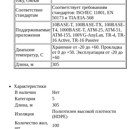
току, Ом/км
Соответствует требованиям
Соответствие
стандартов: ISO/IEC 11801, EN
стандартам
50173 и TIA/EIA-568
10BASE-T, 100BASE-TX, 100BASE-
Поддерживаемые
T4, 1000BASE-T, ATM-25, ATM-51,
приложения
ATM-155, 100VG-AnyLan, TR-4, TR-
16 Active, TR-16 Passive
Хранение от -20 до +60. Прокладка
Диапазон
от 0 до +50. Эксплуатация от -20 до
температур, С
+60
Длина, м
305
Характеристики
В наличии
Нет
Категория
5
Длина, м
305
Полиэтилен высокой плотности
Изоляция
(HDPE)
Количество жил,
100
шт