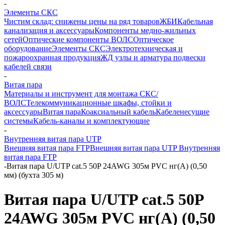
-
Элементы СКС
Чистим склад: снижены цены на ряд товаров
ЖБИ
Кабельная
канализация и аксессуары
Компоненты медно-жильных
сетей
Оптические компоненты ВОЛС
Оптическое
оборудование
Элементы СКС
Электротехническая и
пожароохранная продукция
ЖД узлы и арматура подвески
кабелей связи
-
Витая пара
Материалы и инструмент для монтажа СКС/
ВОЛС
Телекоммуникационные шкафы, стойки и
аксессуары
Витая пара
Коаксиальный кабель
Кабеленесущие
системы
Кабель-каналы и комплектующие
-
Внутренняя витая пара UTP
Внешняя витая пара FTP
Внешняя витая пара UTP
Внутренняя
витая пара FTP
-
Витая пара U/UTP cat.5 50P 24AWG 305м PVC нг(А) (0,50
мм) (бухта 305 м)
Витая пара U/UTP cat.5 50P
24AWG 305м PVC нг(А) (0,50