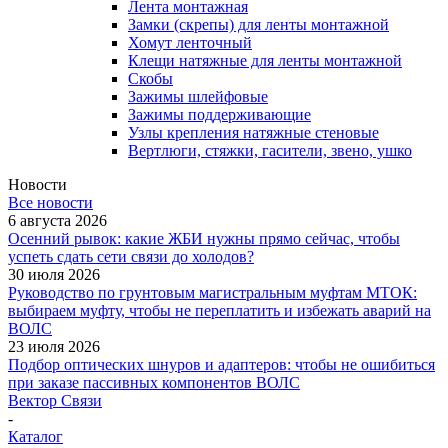
Лента монтажная
Замки (скрепы) для ленты монтажной
Хомут ленточный
Клещи натяжные для ленты монтажной
Скобы
Зажимы шлейфовые
Зажимы поддерживающие
Узлы крепления натяжные стеновые
Вертлюги, стяжки, гасители, звено, ушко
Новости
Все новости
6 августа 2026
Осенний рывок: какие ЖБИ нужны прямо сейчас, чтобы
успеть сдать сети связи до холодов?
30 июля 2026
Руководство по грунтовым магистральным муфтам МТОК:
выбираем муфту, чтобы не переплатить и избежать аварий на
ВОЛС
23 июля 2026
Подбор оптических шнуров и адаптеров: чтобы не ошибиться
при заказе пассивных компонентов ВОЛС
Вектор Связи
-
Каталог