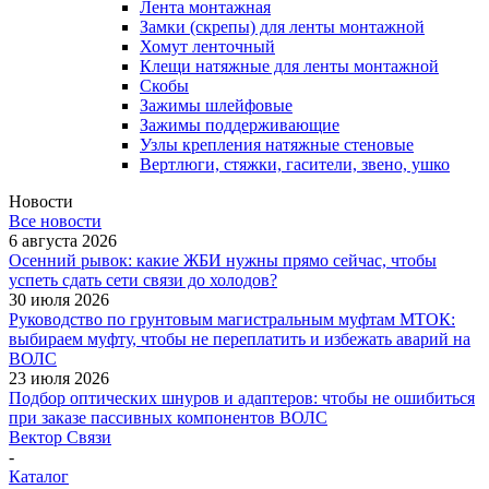
Лента монтажная
Замки (скрепы) для ленты монтажной
Хомут ленточный
Клещи натяжные для ленты монтажной
Скобы
Зажимы шлейфовые
Зажимы поддерживающие
Узлы крепления натяжные стеновые
Вертлюги, стяжки, гасители, звено, ушко
Новости
Все новости
6 августа 2026
Осенний рывок: какие ЖБИ нужны прямо сейчас, чтобы
успеть сдать сети связи до холодов?
30 июля 2026
Руководство по грунтовым магистральным муфтам МТОК:
выбираем муфту, чтобы не переплатить и избежать аварий на
ВОЛС
23 июля 2026
Подбор оптических шнуров и адаптеров: чтобы не ошибиться
при заказе пассивных компонентов ВОЛС
Вектор Связи
-
Каталог