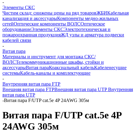
-
Элементы СКС
Чистим склад: снижены цены на ряд товаров
ЖБИ
Кабельная
канализация и аксессуары
Компоненты медно-жильных
сетей
Оптические компоненты ВОЛС
Оптическое
оборудование
Элементы СКС
Электротехническая и
пожароохранная продукция
ЖД узлы и арматура подвески
кабелей связи
-
Витая пара
Материалы и инструмент для монтажа СКС/
ВОЛС
Телекоммуникационные шкафы, стойки и
аксессуары
Витая пара
Коаксиальный кабель
Кабеленесущие
системы
Кабель-каналы и комплектующие
-
Внутренняя витая пара FTP
Внешняя витая пара FTP
Внешняя витая пара UTP
Внутренняя
витая пара UTP
-
Витая пара F/UTP cat.5e 4P 24AWG 305м
Витая пара F/UTP cat.5e 4P
24AWG 305м