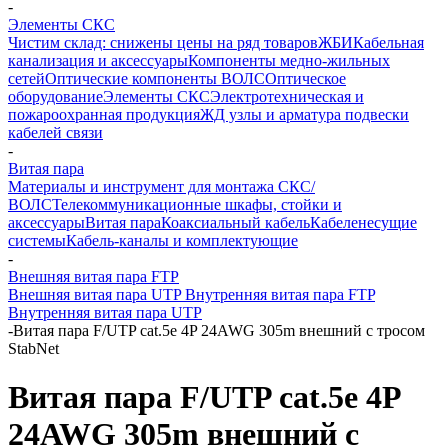
-
Элементы СКС
Чистим склад: снижены цены на ряд товаров
ЖБИ
Кабельная
канализация и аксессуары
Компоненты медно-жильных
сетей
Оптические компоненты ВОЛС
Оптическое
оборудование
Элементы СКС
Электротехническая и
пожароохранная продукция
ЖД узлы и арматура подвески
кабелей связи
-
Витая пара
Материалы и инструмент для монтажа СКС/
ВОЛС
Телекоммуникационные шкафы, стойки и
аксессуары
Витая пара
Коаксиальный кабель
Кабеленесущие
системы
Кабель-каналы и комплектующие
-
Внешняя витая пара FTP
Внешняя витая пара UTP
Внутренняя витая пара FTP
Внутренняя витая пара UTP
-
Витая пара F/UTP cat.5e 4P 24AWG 305m внешний с тросом
StabNet
Витая пара F/UTP cat.5e 4P
24AWG 305m внешний с