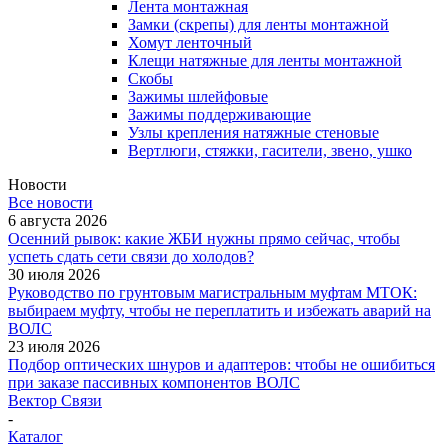
Лента монтажная
Замки (скрепы) для ленты монтажной
Хомут ленточный
Клещи натяжные для ленты монтажной
Скобы
Зажимы шлейфовые
Зажимы поддерживающие
Узлы крепления натяжные стеновые
Вертлюги, стяжки, гасители, звено, ушко
Новости
Все новости
6 августа 2026
Осенний рывок: какие ЖБИ нужны прямо сейчас, чтобы
успеть сдать сети связи до холодов?
30 июля 2026
Руководство по грунтовым магистральным муфтам МТОК:
выбираем муфту, чтобы не переплатить и избежать аварий на
ВОЛС
23 июля 2026
Подбор оптических шнуров и адаптеров: чтобы не ошибиться
при заказе пассивных компонентов ВОЛС
Вектор Связи
-
Каталог