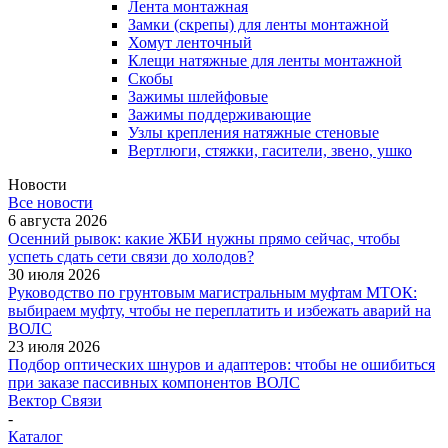
Лента монтажная
Замки (скрепы) для ленты монтажной
Хомут ленточный
Клещи натяжные для ленты монтажной
Скобы
Зажимы шлейфовые
Зажимы поддерживающие
Узлы крепления натяжные стеновые
Вертлюги, стяжки, гасители, звено, ушко
Новости
Все новости
6 августа 2026
Осенний рывок: какие ЖБИ нужны прямо сейчас, чтобы
успеть сдать сети связи до холодов?
30 июля 2026
Руководство по грунтовым магистральным муфтам МТОК:
выбираем муфту, чтобы не переплатить и избежать аварий на
ВОЛС
23 июля 2026
Подбор оптических шнуров и адаптеров: чтобы не ошибиться
при заказе пассивных компонентов ВОЛС
Вектор Связи
-
Каталог