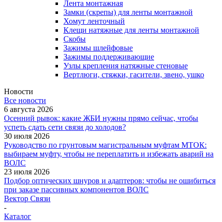
Лента монтажная
Замки (скрепы) для ленты монтажной
Хомут ленточный
Клещи натяжные для ленты монтажной
Скобы
Зажимы шлейфовые
Зажимы поддерживающие
Узлы крепления натяжные стеновые
Вертлюги, стяжки, гасители, звено, ушко
Новости
Все новости
6 августа 2026
Осенний рывок: какие ЖБИ нужны прямо сейчас, чтобы
успеть сдать сети связи до холодов?
30 июля 2026
Руководство по грунтовым магистральным муфтам МТОК:
выбираем муфту, чтобы не переплатить и избежать аварий на
ВОЛС
23 июля 2026
Подбор оптических шнуров и адаптеров: чтобы не ошибиться
при заказе пассивных компонентов ВОЛС
Вектор Связи
-
Каталог