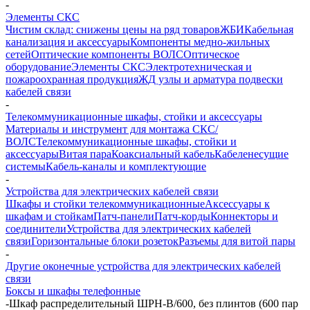
-
Элементы СКС
Чистим склад: снижены цены на ряд товаров
ЖБИ
Кабельная
канализация и аксессуары
Компоненты медно-жильных
сетей
Оптические компоненты ВОЛС
Оптическое
оборудование
Элементы СКС
Электротехническая и
пожароохранная продукция
ЖД узлы и арматура подвески
кабелей связи
-
Телекоммуникационные шкафы, стойки и аксессуары
Материалы и инструмент для монтажа СКС/
ВОЛС
Телекоммуникационные шкафы, стойки и
аксессуары
Витая пара
Коаксиальный кабель
Кабеленесущие
системы
Кабель-каналы и комплектующие
-
Устройства для электрических кабелей связи
Шкафы и стойки телекоммуникационные
Аксессуары к
шкафам и стойкам
Патч-панели
Патч-корды
Коннекторы и
соединители
Устройства для электрических кабелей
связи
Горизонтальные блоки розеток
Разъемы для витой пары
-
Другие оконечные устройства для электрических кабелей
связи
Боксы и шкафы телефонные
-
Шкаф распределительный ШРН-В/600, без плинтов (600 пар