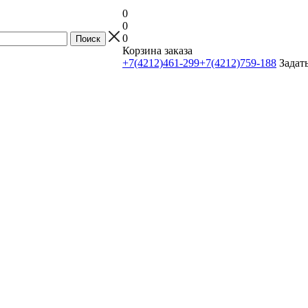
0
0
0
Корзина заказа
+7(4212)461-299
+7(4212)759-188
Задат