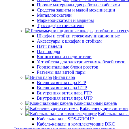
Прочие материалы для работы с кабелями
Средства защиты и малой механизации
Металлоискатели
Маркероискатели и маркеры
Трассодефектоискатели
Шкафы и стойки телекоммуникационные
Аксессуары к шкафам и стойкам
Патч-панели
Патч-корды
Коннекторы и соединители
Устройства для электрических кабелей связи
Горизонтальные блоки розеток
Разъемы для витой пары
Витая пара
Внешняя витая пара FTP
Внешняя витая пара UTP
Внутренняя витая пара FTP
Внутренняя витая пара UTP
Коаксиальный кабель
Кабеленесущие системы
Кабель-каналы
Кабель-каналы SDS-GROUP
Кабель-каналы и комплектующие DKC