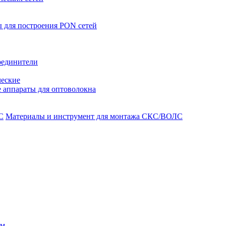
 для построения PON сетей
оединители
ческие
 аппараты для оптоволокна
Материалы и инструмент для монтажа СКС/ВОЛС
ом