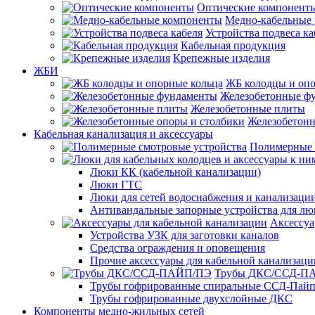
Оптические компонент
Медно-кабельные
Устройства подвеса ка
Кабельная продукция
Крепежные изделия
ЖБИ
ЖБ колодцы и опо
Железобетонные ф
Железобетонные плиты
Железобетонн
Кабельная канализация и аксессуары
Полимерные 
Люки КК (кабельной канализации)
Люки ГТС
Люки для сетей водоснабжения и канализации
Антивандальные запорные устройства для л
Аксессуа
Устройства УЗК для заготовки каналов
Средства ограждения и оповещения
Прочие аксессуары для кабельной канализаци
Трубы ДКС/ССД-П
Трубы гофрированные спиральные ССД-Пай
Трубы гофрированные двухслойные ДКС
Компоненты медно-жильных сетей