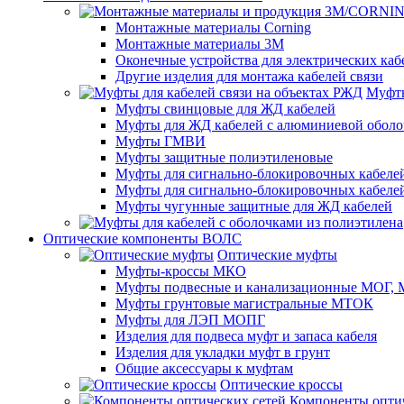
Монтажные материалы Corning
Монтажные материалы 3M
Оконечные устройства для электрических каб
Другие изделия для монтажа кабелей связи
Муфты
Муфты свинцовые для ЖД кабелей
Муфты для ЖД кабелей с алюминиевой оболо
Муфты ГМВИ
Муфты защитные полиэтиленовые
Муфты для сигнально-блокировочных кабелей
Муфты для сигнально-блокировочных кабеле
Муфты чугунные защитные для ЖД кабелей
Оптические компоненты ВОЛС
Оптические муфты
Муфты-кроссы МКО
Муфты подвесные и канализационные МОГ
Муфты грунтовые магистральные МТОК
Муфты для ЛЭП МОПГ
Изделия для подвеса муфт и запаса кабеля
Изделия для укладки муфт в грунт
Общие аксессуары к муфтам
Оптические кроссы
Компоненты оптич