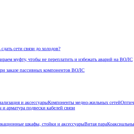
сдать сети связи до холодов?
раем муфту, чтобы не переплатить и избежать аварий на ВОЛС
при заказе пассивных компонентов ВОЛС
нализация и аксессуары
Компоненты медно-жильных сетей
Оптич
 и арматура подвески кабелей связи
кационные шкафы, стойки и аксессуары
Витая пара
Коаксиальны