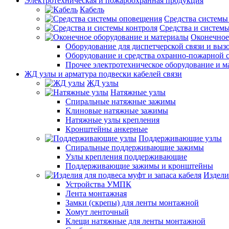
Электротехническая и пожароохранная продукция
Кабель
Средства системы
Средства и системы
Оконечное
Оборудование для диспетчерской связи и выз
Оборудование и средства охранно-пожарной 
Прочее электротехническое оборудование и 
ЖД узлы и арматура подвески кабелей связи
ЖД узлы
Натяжные узлы
Спиральные натяжные зажимы
Клиновые натяжные зажимы
Натяжные узлы крепления
Кронштейны анкерные
Поддерживающие узлы
Спиральные поддерживающие зажимы
Узлы крепления поддерживающие
Поддерживающие зажимы и кронштейны
Издели
Устройства УМПК
Лента монтажная
Замки (скрепы) для ленты монтажной
Хомут ленточный
Клещи натяжные для ленты монтажной