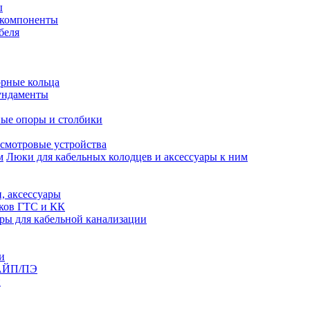
ы
 компоненты
беля
рные кольца
ундаменты
ые опоры и столбики
смотровые устройства
Люки для кабельных колодцев и аксессуары к ним
, аксессуары
юков ГТС и КК
ры для кабельной канализации
и
АЙП/ПЭ
п