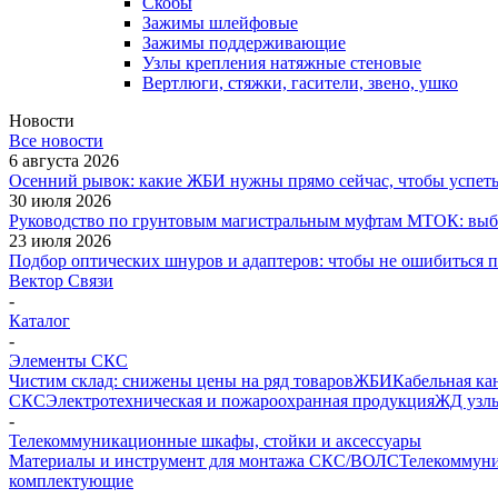
Скобы
Зажимы шлейфовые
Зажимы поддерживающие
Узлы крепления натяжные стеновые
Вертлюги, стяжки, гасители, звено, ушко
Новости
Все новости
6 августа 2026
Осенний рывок: какие ЖБИ нужны прямо сейчас, чтобы успеть 
30 июля 2026
Руководство по грунтовым магистральным муфтам МТОК: выби
23 июля 2026
Подбор оптических шнуров и адаптеров: чтобы не ошибиться 
Вектор Связи
-
Каталог
-
Элементы СКС
Чистим склад: снижены цены на ряд товаров
ЖБИ
Кабельная ка
СКС
Электротехническая и пожароохранная продукция
ЖД узлы
-
Телекоммуникационные шкафы, стойки и аксессуары
Материалы и инструмент для монтажа СКС/ВОЛС
Телекоммуни
комплектующие