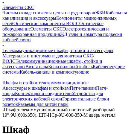
-
Элементы СКС
Чистим склад: снижены цены на ряд товаров
ЖБИ
Кабельная
канализация и аксессуары
Компоненты медно-жильных
сетей
Оптические компоненты ВОЛС
Оптическое
оборудование
Элементы СКС
Электротехническая и
пожароохранная продукция
ЖД узлы и арматура подвески
кабелей связи
-
Телекоммуникационные шкафы, стойки и аксессуары
Материалы и инструмент для монтажа СКС/
ВОЛС
Телекоммуникационные шкафы, стойки и
аксессуары
Витая пара
Коаксиальный кабель
Кабеленесущие
системы
Кабель-каналы и комплектующие
-
Шкафы и стойки телекоммуникационные
Аксессуары к шкафам и стойкам
Патч-панели
Патч-
корды
Коннекторы и соединители
Устройства для
электрических кабелей связи
Горизонтальные блоки
розеток
Разъемы для витой пары
-
Шкаф телекоммуникационный настенный разборный
19”,9U(600x350), ШТ-НСр-9U-600-350-М дверь металл
Шкаф