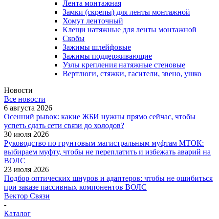
Лента монтажная
Замки (скрепы) для ленты монтажной
Хомут ленточный
Клещи натяжные для ленты монтажной
Скобы
Зажимы шлейфовые
Зажимы поддерживающие
Узлы крепления натяжные стеновые
Вертлюги, стяжки, гасители, звено, ушко
Новости
Все новости
6 августа 2026
Осенний рывок: какие ЖБИ нужны прямо сейчас, чтобы
успеть сдать сети связи до холодов?
30 июля 2026
Руководство по грунтовым магистральным муфтам МТОК:
выбираем муфту, чтобы не переплатить и избежать аварий на
ВОЛС
23 июля 2026
Подбор оптических шнуров и адаптеров: чтобы не ошибиться
при заказе пассивных компонентов ВОЛС
Вектор Связи
-
Каталог