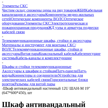
-
Элементы СКС
Чистим склад: снижены цены на ряд товаров
ЖБИ
Кабельная
канализация и аксессуары
Компоненты медно-жильных
сетей
Оптические компоненты ВОЛС
Оптическое
оборудование
Элементы СКС
Электротехническая и
пожароохранная продукция
ЖД узлы и арматура подвески
кабелей связи
-
Телекоммуникационные шкафы, стойки и аксессуары
Материалы и инструмент для монтажа СКС/
ВОЛС
Телекоммуникационные шкафы, стойки и
аксессуары
Витая пара
Коаксиальный кабель
Кабеленесущие
системы
Кабель-каналы и комплектующие
-
Шкафы и стойки телекоммуникационные
Аксессуары к шкафам и стойкам
Патч-панели
Патч-
корды
Коннекторы и соединители
Устройства для
электрических кабелей связи
Горизонтальные блоки
розеток
Разъемы для витой пары
-
Шкаф антивандальный настенный 12U ШАН-М 19"
(647*600*450), шт
Шкаф антивандальный