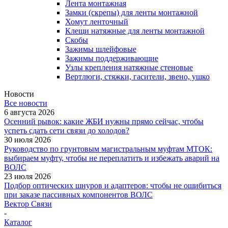
Лента монтажная
Замки (скрепы) для ленты монтажной
Хомут ленточный
Клещи натяжные для ленты монтажной
Скобы
Зажимы шлейфовые
Зажимы поддерживающие
Узлы крепления натяжные стеновые
Вертлюги, стяжки, гасители, звено, ушко
Новости
Все новости
6 августа 2026
Осенний рывок: какие ЖБИ нужны прямо сейчас, чтобы
успеть сдать сети связи до холодов?
30 июля 2026
Руководство по грунтовым магистральным муфтам МТОК:
выбираем муфту, чтобы не переплатить и избежать аварий на
ВОЛС
23 июля 2026
Подбор оптических шнуров и адаптеров: чтобы не ошибиться
при заказе пассивных компонентов ВОЛС
Вектор Связи
-
Каталог