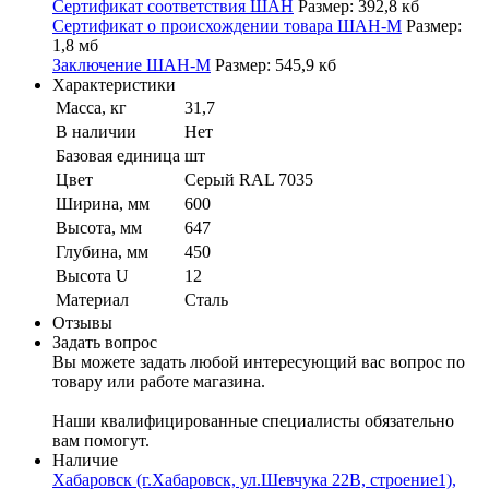
Сертификат соответствия ШАН
Размер: 392,8 кб
Сертификат о происхождении товара ШАН-М
Размер:
1,8 мб
Заключение ШАН-М
Размер: 545,9 кб
Характеристики
Масса, кг
31,7
В наличии
Нет
Базовая единица
шт
Цвет
Серый RAL 7035
Ширина, мм
600
Высота, мм
647
Глубина, мм
450
Высота U
12
Материал
Сталь
Отзывы
Задать вопрос
Вы можете задать любой интересующий вас вопрос по
товару или работе магазина.
Наши квалифицированные специалисты обязательно
вам помогут.
Наличие
Хабаровск (г.Хабаровск, ул.Шевчука 22В, строение1),